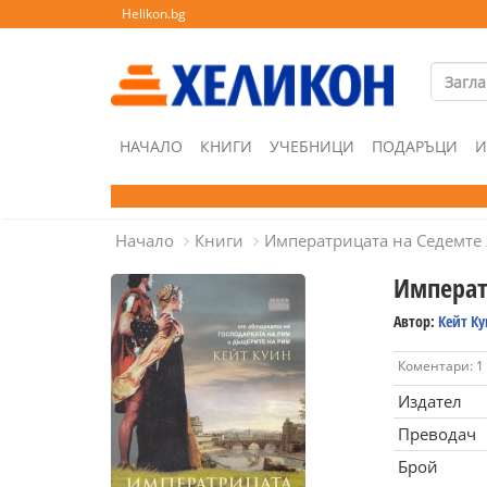
Helikon.bg
НАЧАЛО
КНИГИ
УЧЕБНИЦИ
ПОДАРЪЦИ
И
Начало
Книги
Императрицата на Седемте
Императ
Автор:
Кейт К
Коментари: 1
Издател
Преводач
Брой