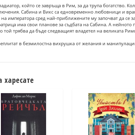
адиатор, който се завръща в Рим, за да трупа богатство. К
ключения. Сабина и Викс са едновременно любовници и враг
е на императора сред най-приближените му започват да се 
трица има свои планове за съдбата на Сабина. А нейното п
о той трябва да бъде следващият владетел на великата Рим
преплитат в безмилостна вихрушка от желания и манипулаци
а харесате