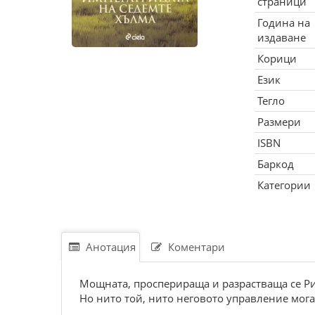
страници
Година на
издаване
Корици
Език
Тегло
Размери
ISBN
Баркод
Категории
Анотация
Коментари
Мощната, просперираща и разрастваща се Ри
Но нито той, нито неговото управление мог