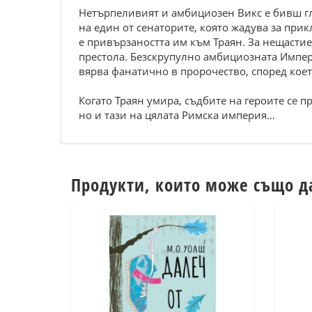
Нетърпеливият и амбициозен Викс е бивш гл
на един от сенаторите, която жадува за при
е привързаността им към Траян. За нещасти
престола. Безскрупулно амбициозната Импера
вярва фанатично в пророчество, според коет
Когато Траян умира, съдбите на героите се 
но и тази на цялата Римска империя…
Продукти, които може също д