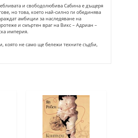
олебливата и свободолюбива Сабина е дъщеря
ове, но това, което най-силно ги обединява
зараждат амбиции за наследяване на
ротеже и смъртен враг на Викс – Адриан –
ска империя.
и, която не само ще бележи техните съдби,