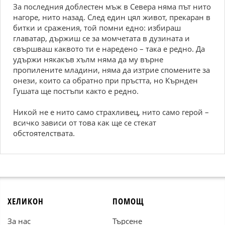
За последния доблестен мъж в Севера няма път нито
нагоре, нито назад. След един цял живот, прекаран в
битки и сражения, той помни едно: избираш
главатар, държиш се за момчетата в дузината и
свършваш каквото ти е наредено – така е редно. Да
удържи някакъв хълм няма да му върне
пропилените младини, няма да изтрие спомените за
онези, които са обратно при пръстта, но Кърнден
Гушата ще постъпи както е редно.
Никой не е нито само страхливец, нито само герой –
всичко зависи от това как ще се стекат
обстоятелствата.
ХЕЛИКОН
ПОМОЩ
За нас
Търсене