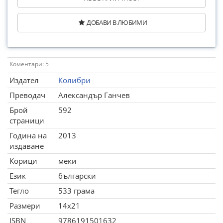
ДОБАВИ В ЛЮБИМИ
Коментари: 5
Издател
Колибри
Преводач
Александър Ганчев
Брой
592
страници
Година на
2013
издаване
Корици
меки
Език
български
Тегло
533 грама
Размери
14x21
ISBN
9786191501632