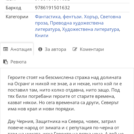
Баркод
9786191501632
Категории
Фантастика, фентъзи. Хорър
,
Световна
проза
,
Преводна художествена
литература
,
Художествена литература
,
Книги
Анотация
За автора
Коментари
Ревюта
Героите стоят на безсмислена стража над долината
на Осранг и никой не знае, а и нехае, нито кой ги е
поставил там, нито колко отдавна, нито защо. Под
тях били погребани героите от старите времена,
казват някои. Но сега времената са други, Северът
има нов крал и нови порядки.
Дау Черния, Защитника на Севера, човек, затрил
повече народ от зимата и с репутация по-черна от
тази на чумата, иска Героите на всяка цена. А той не