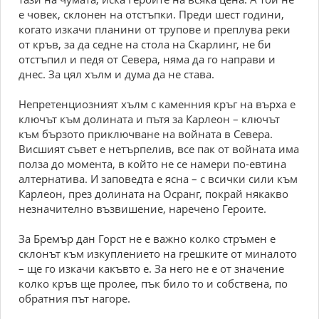
е човек, склонен на отстъпки. Преди шест години,
когато изкачи планини от трупове и преплува реки
от кръв, за да седне на стола на Скарлинг, не би
отстъпил и педя от Севера, няма да го направи и
днес. За цял хълм и дума да не става.
Непретенциозният хълм с каменния кръг на върха е
ключът към долината и пътя за Карлеон – ключът
към бързото приключване на войната в Севера.
Висшият съвет е нетърпелив, все пак от войната има
полза до момента, в който не се намери по-евтина
алтернатива. И заповедта е ясна – с всички сили към
Карлеон, през долината на Осранг, покрай някакво
незначително възвишение, наречено Героите.
За Бремър дан Горст не е важно колко стръмен е
склонът към изкуплението на грешките от миналото
– ще го изкачи какъвто е. За него не е от значение
колко кръв ще пролее, пък било то и собствена, по
обратния път нагоре.