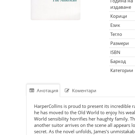
Година на
издаване
Корици
Език
Тегло
Размери
ISBN
Баркод
Категории
Анотация
Коментари
HarperCollins is proud to present its incredible 
he has moved to the Old World to enjoy his wealt
World sensibility horrifies her haughty family. 
another suitor arrives on the scene all appears l
secret. As the novel unfolds, James's unmistakab