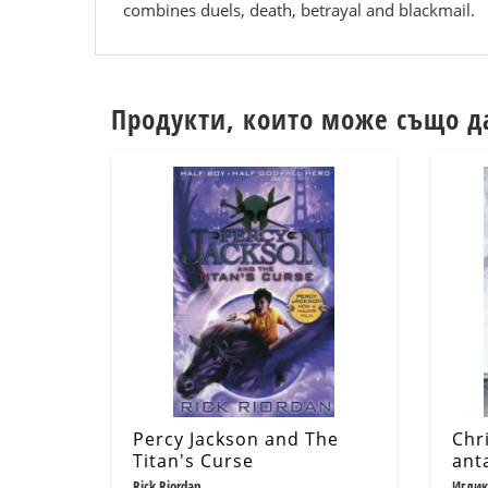
combines duels, death, betrayal and blackmail.
Продукти, които може също д
Percy Jackson and The
Chr
Titan's Curse
anta
Rick Riordan
Иглик