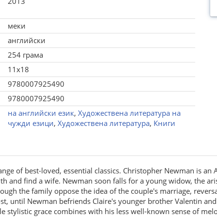
2013
меки
английски
254 грама
11x18
9780007925490
9780007925490
на английски език
,
Художествена литература на
чужди езици
,
Художествена литература
,
Книги
range of best-loved, essential classics. Christopher Newman is an 
h and find a wife. Newman soon falls for a young widow, the aris
Though the family oppose the idea of the couple's marriage, rever
ost, until Newman befriends Claire's younger brother Valentin and
le stylistic grace combines with his less well-known sense of melo