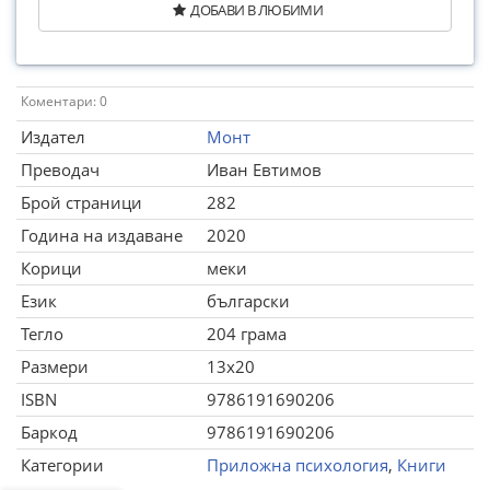
ДОБАВИ В ЛЮБИМИ
Коментари: 0
Издател
Монт
Преводач
Иван Евтимов
Брой страници
282
Година на издаване
2020
Корици
меки
Език
български
Тегло
204 грама
Размери
13x20
ISBN
9786191690206
Баркод
9786191690206
Категории
Приложна психология
,
Книги