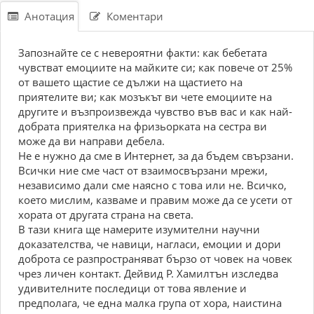
Анотация
Коментари
Запознайте се с невероятни факти: как бебетата
чувстват емоциите на майките си; как повече от 25%
от вашето щастие се дължи на щастието на
приятелите ви; как мозъкът ви чете емоциите на
другите и възпроизвежда чувство във вас и как най-
добрата приятелка на фризьорката на сестра ви
може да ви направи дебела.
Не е нужно да сме в Интернет, за да бъдем свързани.
Всички ние сме част от взаимосвързани мрежи,
независимо дали сме наясно с това или не. Всичко,
което мислим, казваме и правим може да се усети от
хората от другата страна на света.
В тази книга ще намерите изумителни научни
доказателства, че навици, нагласи, емоции и дори
доброта се разпространяват бързо от човек на човек
чрез личен контакт. Дейвид Р. Хамилтън изследва
удивителните последици от това явление и
предполага, че една малка група от хора, наистина