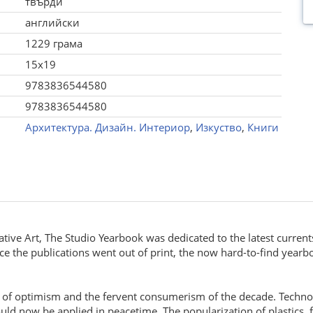
твърди
английски
1229 грама
15x19
9783836544580
9783836544580
Архитектура. Дизайн. Интериор
,
Изкуство
,
Книги
ve Art, The Studio Yearbook was dedicated to the latest currents in
nce the publications went out of print, the now hard-to-find year
it of optimism and the fervent consumerism of the decade. Techn
ld now be applied in peacetime. The popularization of plastics, fi