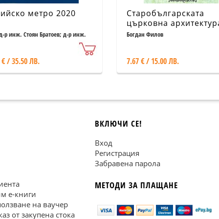
ийско метро 2020
Старобългарската
църковна архитектур
д-р инж. Стоян Братоев; д-р инж.
Богдан Филов
 Джоргов
 € / 35.50 ЛВ.
7.67 € / 15.00 ЛВ.
ВКЛЮЧИ СЕ!
Вход
Регистрация
Забравена парола
иента
МЕТОДИ ЗА ПЛАЩАНЕ
им е-книги
ползване на ваучер
каз от закупена стока