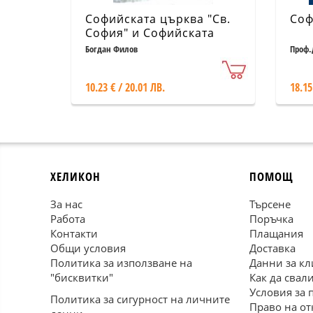
Софийската църква "Св.
Соф
София" и Софийската
църква "Св. Георги"
Богдан Филов
Проф.
Ангел
10.23 € / 20.01 ЛВ.
18.15
ХЕЛИКОН
ПОМОЩ
За нас
Търсене
Работа
Поръчка
Контакти
Плащания
Общи условия
Доставка
Политика за използване на
Данни за кл
"бисквитки"
Как да свал
Условия за 
Политика за сигурност на личните
Право на от