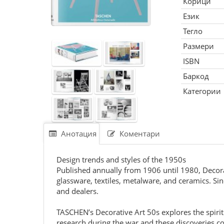
Корици
Език
Тегло
Размери
ISBN
Баркод
Категории
Анотация
Коментари
Design trends and styles of the 1950s
Published annually from 1906 until 1980, Decorati
glassware, textiles, metalware, and ceramics. Si
and dealers.
TASCHEN’s Decorative Art 50s explores the spir
research during the war and these discoveries cou