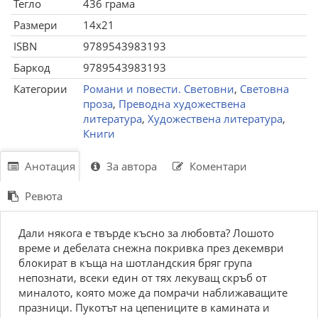
Тегло
436 грама
Размери
14x21
ISBN
9789543983193
Баркод
9789543983193
Категории
Романи и повести. Световни
,
Световна
проза
,
Преводна художествена
литература
,
Художествена литература
,
Книги
Анотация
За автора
Коментари
Ревюта
Дали някога е твърде късно за любовта? Лошото
време и дебелата снежна покривка през декември
блокират в къща на шотландския бряг група
непознати, всеки един от тях лекуващ скръб от
миналото, която може да помрачи наближаващите
празници. Пукотът на цепениците в камината и