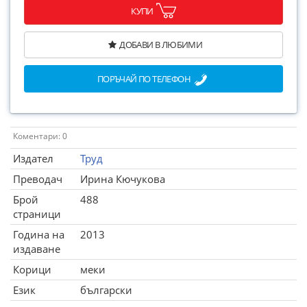
КУПИ
ДОБАВИ В ЛЮБИМИ
ПОРЪЧАЙ ПО ТЕЛЕФОН
Коментари: 0
Издател
Труд
Преводач
Ирина Кючукова
Брой
488
страници
Година на
2013
издаване
Корици
меки
Език
български