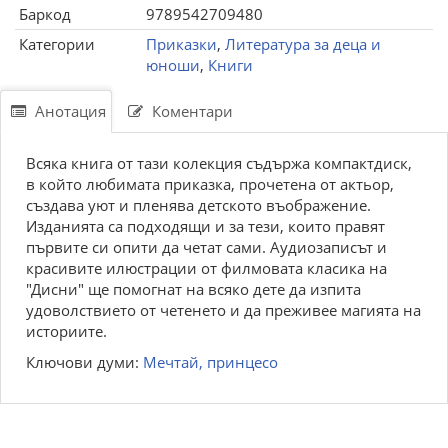
Баркод
9789542709480
Категории
Приказки
,
Литература за деца и
юноши
,
Книги
Анотация
Коментари
Всяка книга от тази колекция съдържа компактдиск,
в който любимата приказка, прочетена от актьор,
създава уют и пленява детското въображение.
Изданията са подходящи и за тези, които правят
първите си опити да четат сами. Аудиозаписът и
красивите илюстрации от филмовата класика на
"Дисни" ще помогнат на всяко дете да изпита
удоволствието от четенето и да преживее магията на
историите.
Ключови думи:
Мечтай, принцесо