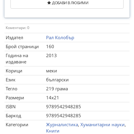
ДОБАВИ В ЛЮБИМИ
Коментари: 0
Издател
Рал Колобър
Брой страници
160
Година на
2013
издаване
Корици
меки
Език
български
Тегло
219 грама
Размери
14x21
ISBN
9789542948285
Баркод
9789542948285
Категории
Журналистика
,
Хуманитарни науки
,
Книги