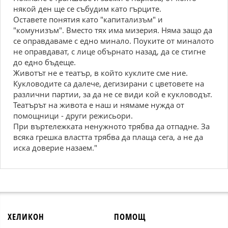
някой ден ще се събудим като гърците.
Оставете понятия като "капитализъм" и
"комунизъм". Вместо тях има мизерия. Няма защо да
се оправдаваме с едно минало. Поуките от миналото
не оправдават, с лице обърнато назад, да се стигне
до едно бъдеще.
Животът не е театър, в който куклите сме ние.
Кукловодите са далече, дегизирани с цветовете на
различни партии, за да не се види кой е кукловодът.
Театърът на живота е наш и нямаме нужда от
помощници - други режисьори.
При въртележката ненужното трябва да отпадне. За
всяка грешка властта трябва да плаща сега, а не да
иска доверие назаем."
ХЕЛИКОН
ПОМОЩ