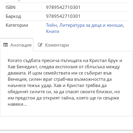
ISBN
9789542710301
Баркод
9789542710301
Категории
Тийн
,
Литература за деца и юноши
,
Книги
Анотация
Коментари
Когато съдбата пресича пътищата на Кристал Брук и
Хав Бенедикт, следва експлозия от сблъсъка между
двамата. И щом семействата им се събират във
Венеция, силен враг сграбчва възможността да
наънесе тежък удар. Хав и Кристал трябва да
обединят силите си, за да спасят своите близки, но
им предстои да открият тайна, която ще ги свърже
навеки...