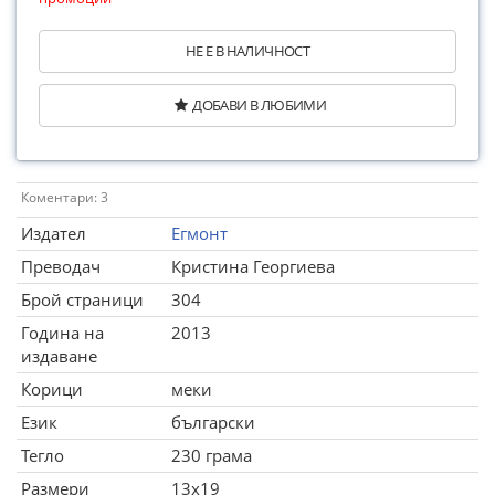
НЕ Е В НАЛИЧНОСТ
ДОБАВИ В ЛЮБИМИ
Коментари: 3
Издател
Егмонт
Преводач
Кристина Георгиева
Брой страници
304
Година на
2013
издаване
Корици
меки
Език
български
Тегло
230 грама
Размери
13x19