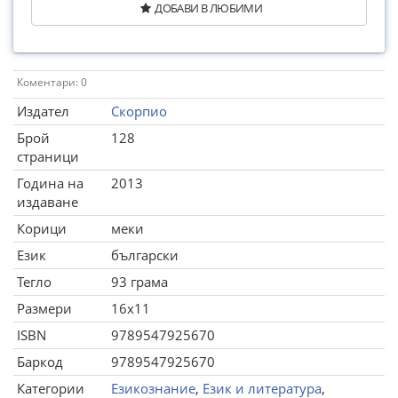
ДОБАВИ В ЛЮБИМИ
Коментари: 0
Издател
Скорпио
Брой
128
страници
Година на
2013
издаване
Корици
меки
Език
български
Тегло
93 грама
Размери
16x11
ISBN
9789547925670
Баркод
9789547925670
Категории
Езикознание
,
Език и литература
,