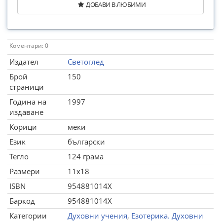
ДОБАВИ В ЛЮБИМИ
Коментари: 0
Издател
Светоглед
Брой
150
страници
Година на
1997
издаване
Корици
меки
Език
български
Тегло
124 грама
Размери
11x18
ISBN
954881014Х
Баркод
954881014Х
Категории
Духовни учения
,
Езотерика. Духовни