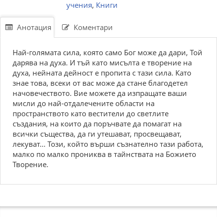
учения
,
Книги
Анотация
Коментари
Най-голямата сила, която само Бог може да дари, Той
дарява на духа. И тъй като мисълта е творение на
духа, нейната дейност е пропита с тази сила. Като
знае това, всеки от вас може да стане благодетел
начовечеството. Вие можете да изпращате ваши
мисли до най-отдалечените области на
пространството като вестители до светлите
създания, на които да поръчвате да помагат на
всички същества, да ги утешават, просвещават,
лекуват... Този, който върши съзнателно тази работа,
малко по малко прониква в тайнствата на Божието
Творение.