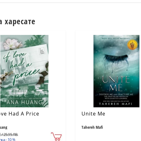
а харесате
ove Had A Price
Unite Me
uang
Tahereh Mafi
 / 25.95 ЛВ.
ка - 10 %