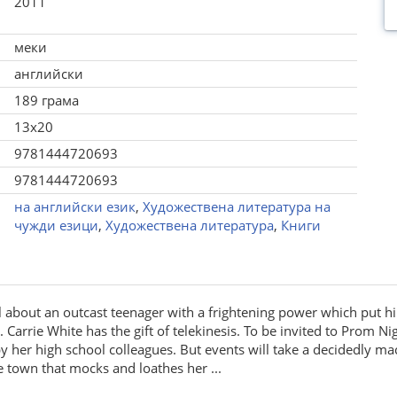
2011
меки
английски
189 грама
13x20
9781444720693
9781444720693
на английски език
,
Художествена литература на
чужди езици
,
Художествена литература
,
Книги
el about an outcast teenager with a frightening power which put 
. Carrie White has the gift of telekinesis. To be invited to Prom
 by her high school colleagues. But events will take a decidedly m
the town that mocks and loathes her ...