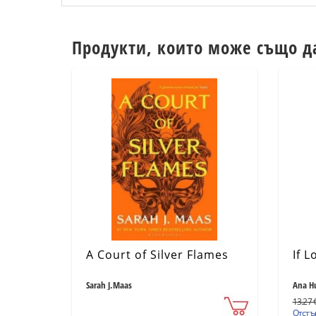
Продукти, които може също д
A Court of Silver Flames
If L
Sarah J.Maas
Ana H
13.27 €
Отстъп