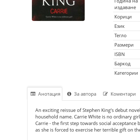
Година на
издаване
Корици
Език
Тегло
Размери
ISBN
Баркод
Категории
Анотация
За автора
Коментари
An exciting reissue of Stephen King's debut nov
household name. Carrie White is no ordinary girl
Carrie - the first step towards social acceptance
as she is forced to exercise her terrible gift on 