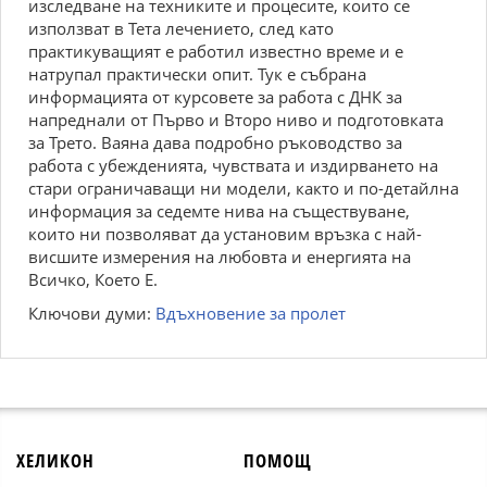
изследване на техниките и процесите, които се
използват в Тета лечението, след като
практикуващият е работил известно време и е
натрупал практически опит. Тук е събрана
информацията от курсовете за работа с ДНК за
напреднали от Първо и Второ ниво и подготовката
за Трето. Ваяна дава подробно ръководство за
работа с убежденията, чувствата и издирването на
стари ограничаващи ни модели, както и по-детайлна
информация за седемте нива на съществуване,
които ни позволяват да установим връзка с най-
висшите измерения на любовта и енергията на
Всичко, Което Е.
Ключови думи:
Вдъхновение за пролет
ХЕЛИКОН
ПОМОЩ