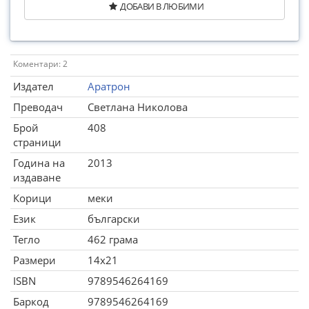
ДОБАВИ В ЛЮБИМИ
Коментари: 2
Издател
Аратрон
Преводач
Светлана Николова
Брой
408
страници
Година на
2013
издаване
Корици
меки
Език
български
Тегло
462 грама
Размери
14x21
ISBN
9789546264169
Баркод
9789546264169