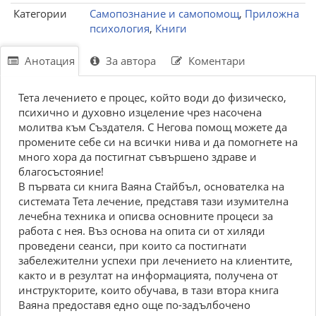
Категории
Самопознание и самопомощ
,
Приложна
психология
,
Книги
Анотация
За автора
Коментари
Тета лечението е процес, който води до физическо,
психично и духовно изцеление чрез насочена
молитва към Създателя. С Негова помощ можете да
промените себе си на всички нива и да помогнете на
много хора да постигнат съвършено здраве и
благосъстояние!
В първата си книга Ваяна Стайбъл, основателка на
системата Тета лечение, представя тази изумителна
лечебна техника и описва основните процеси за
работа с нея. Въз основа на опита си от хиляди
проведени сеанси, при които са постигнати
забележителни успехи при лечението на клиентите,
както и в резултат на информацията, получена от
инструкторите, които обучава, в тази втора книга
Ваяна предоставя едно още по-задълбочено