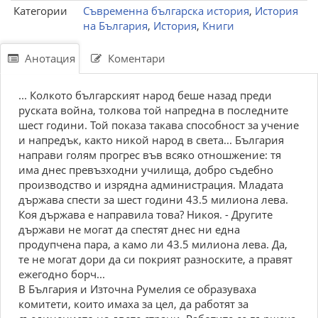
Категории
Съвременна българска история
,
История
на България
,
История
,
Книги
Анотация
Коментари
... Колкото българският народ беше назад преди
руската война, толкова той напредна в последните
шест години. Той показа такава способност за учение
и напредък, както никой народ в света... България
направи голям прогрес във всяко отношжение: тя
има днес превъзходни училища, добро съдебно
производство и изрядна администрация. Младата
държава спести за шест години 43.5 милиона лева.
Коя държава е направила това? Никоя. - Другите
държави не могат да спестят днес ни една
продупчена пара, а камо ли 43.5 милиона лева. Да,
те не могат дори да си покрият разноските, а правят
ежегодно борч...
В България и Източна Румелия се образуваха
комитети, които имаха за цел, да работят за