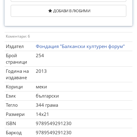
ДОБАВИ В ЛЮБИМИ
Коментари: 6
Издател
Фондация "Балкански културен форум"
Брой
254
страници
Година на
2013
издаване
Корици
меки
Език
български
Тегло
344 грама
Размери
14x21
ISBN
9789549291230
Баркод
9789549291230