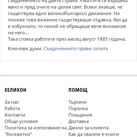
съединението на двете страни. Работите се вършеха
явно и пред очите на целия свят. Всеки знаеше, че
съществува едно великобългарско движение- Но
понеже това вижение съществуваше отдавна, без да
е избухнало, то никой не обращаше вече внимание
на него...
Така стояха работите през месец август 1885 година.
Ключови думи:
Съединението прави силата
ХЕЛИКОН
ПОМОЩ
За нас
Търсене
Работа
Поръчка
Контакти
Плащания
Общи условия
Доставка
Политика за използване на
Данни за клиента
"бисквитки"
Как да свалим е-книги