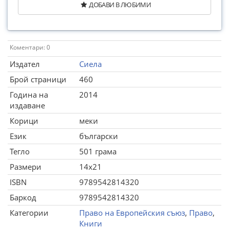
ДОБАВИ В ЛЮБИМИ
Коментари: 0
Издател
Сиела
Брой страници
460
Година на
2014
издаване
Корици
меки
Език
български
Тегло
501 грама
Размери
14x21
ISBN
9789542814320
Баркод
9789542814320
Категории
Право на Европейския съюз
,
Право
,
Книги