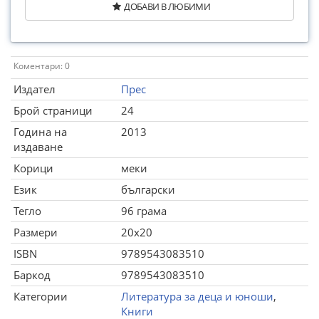
ДОБАВИ В ЛЮБИМИ
Коментари: 0
Издател
Прес
Брой страници
24
Година на
2013
издаване
Корици
меки
Език
български
Тегло
96 грама
Размери
20x20
ISBN
9789543083510
Баркод
9789543083510
Категории
Литература за деца и юноши
,
Книги