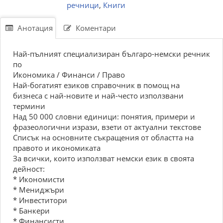
речници
,
Книги
Анотация
Коментари
Най-пълният специализиран българо-немски речник
по
Икономика / Финанси / Право
Най-богатият езиков справочник в помощ на
бизнеса с най-новите и най-често използвани
термини
Над 50 000 словни единици: понятия, примери и
фразеологични изрази, взети от актуални текстове
Списък на основните съкращения от областта на
правото и икономиката
За всички, които използват немски език в своята
дейност:
* Икономисти
* Мениджъри
* Инвеститори
* Банкери
* Финансисти