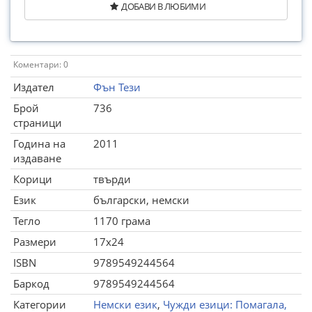
ДОБАВИ В ЛЮБИМИ
Коментари: 0
Издател
Фън Тези
Брой
736
страници
Година на
2011
издаване
Корици
твърди
Език
български, немски
Тегло
1170 грама
Размери
17x24
ISBN
9789549244564
Баркод
9789549244564
Категории
Немски език
,
Чужди езици: Помагала,