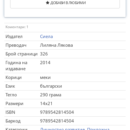
ДОБАВИ В ЛЮБИМИ
Коментари: 1
Издател
Сиела
Преводач
Лиляна Лякова
Брой страници
326
Година на
2014
издаване
Корици
меки
Език
български
Тегло
290 грама
Размери
14x21
ISBN
9789542814504
Баркод
9789542814504
Категории
Личностно развитие
,
Приложна