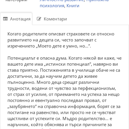
психология
,
Книги
Анотация
Коментари
Когато родителите описват страховете си относно
развитието на децата си, често започват с
изречението „Моето дете е умно, но…”.
Потенциалът е опасна дума. Когато някой ви каже, че
вашето дете има „истински потенциал”, навярно ви
става приятно. Постиженията в училище обаче не са
достатъчни, за да научим детето да живее
пълноценно. Много деца срещат различни
трудности, водени от чувство за перфекционизъм,
от страх от усилие, от приемането на успеха за нещо
постоянно и евентуално последвал провал, от
„зазубрянето” на справочна информация, борят се за
постигане на равенство, или просто не се чувстват
щастливи от успехите си. Мъдро родителство… е
наръчник, който обяснява и търси причините за