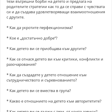
тези вътрешни борби на детето и предлага на
родителите стратегии как то да се справи с чувствата
си и да създава удовлетворяващи взаимоотношения
с другите.
* Как да укротите перфекционизма?
* Кое е „достатъчно добре“?
* Как детето ви се приобщава към другите?
* Как се отнася детето ви към критики, конфликти и
разочарования?
* Как да създадете у детето отношение към
сътрудничеството и съревнованието?
* Как детето ви се вмества в група?
* Какво е отношнието на детето към авторитетите?
* Как детето ви се държи с тези, от които зависи?