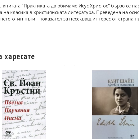
., книгата "Практиката да обичаме Исус Христос" бързо се н
а на класика в християнската литература. Преведена на осн
петстотин пъти - показател за несекващ интерес от страна 
а харесате