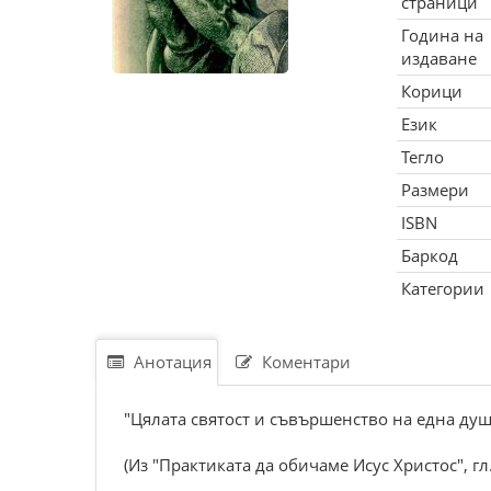
страници
Година на
издаване
Корици
Език
Тегло
Размери
ISBN
Баркод
Категории
Анотация
Коментари
"Цялата святост и съвършенство на една душ
(Из "Практиката да обичаме Исус Христос", гл.