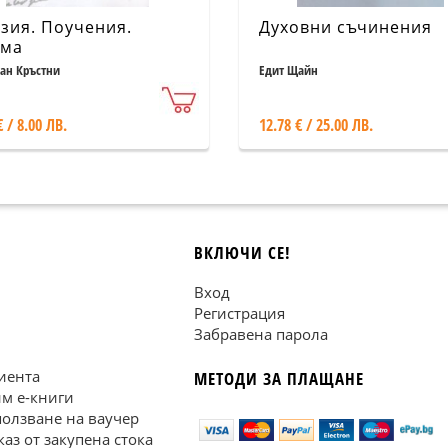
зия. Поучения.
Духовни съчинения
сма
оан Кръстни
Едит Щайн
€ / 8.00 ЛВ.
12.78 € / 25.00 ЛВ.
ВКЛЮЧИ СЕ!
Вход
Регистрация
Забравена парола
иента
МЕТОДИ ЗА ПЛАЩАНЕ
им е-книги
ползване на ваучер
каз от закупена стока