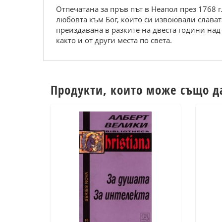
Отпечатана за пръв път в Неапол през 1768 г
любовта към Бог, които си извоювали слават
преиздавана в разките на двеста години над 
както и от други места по света.
Продукти, които може също д