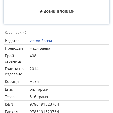
ДОБАВИ В ЛЮБИМИ
Коментари: 40
Издател
Изток-Запад
Преводач
Надя Баева
Брой
408
страници
Година на
2014
издаване
Корици
меки
Език
български
Тегло
516 грама
ISBN
9786191523764
Баркод
9786191523764