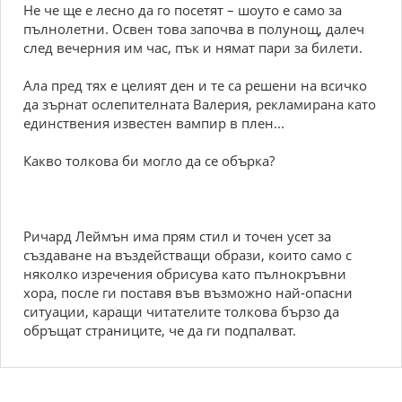
Не че ще е лесно да го посетят – шоуто е само за
пълнолетни. Освен това започва в полунощ, далеч
след вечерния им час, пък и нямат пари за билети.
Ала пред тях е целият ден и те са решени на всичко
да зърнат ослепителната Валерия, рекламирана като
единствения известен вампир в плен...
Какво толкова би могло да се обърка?
Ричард Леймън има прям стил и точен усет за
създаване на въздействащи образи, които само с
няколко изречения обрисува като пълнокръвни
хора, после ги поставя във възможно най-опасни
ситуации, каращи читателите толкова бързо да
обръщат страниците, че да ги подпалват.