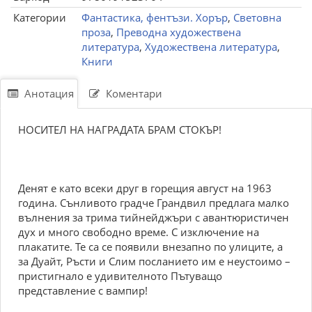
Категории
Фантастика, фентъзи. Хорър
,
Световна
проза
,
Преводна художествена
литература
,
Художествена литература
,
Книги
Анотация
Коментари
НОСИТЕЛ НА НАГРАДАТА БРАМ СТОКЪР!
Денят е като всеки друг в горещия август на 1963
година. Сънливото градче Грандвил предлага малко
вълнения за трима тийнейджъри с авантюристичен
дух и много свободно време. С изключение на
плакатите. Те са се появили внезапно по улиците, a
за Дуайт, Ръсти и Слим посланието им е неустоимо –
пристигнало е удивителното Пътуващо
представление с вампир!