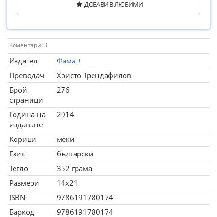
ДОБАВИ В ЛЮБИМИ
Коментари: 3
Издател
Фама +
Преводач
Христо Трендафилов
Брой
276
страници
Година на
2014
издаване
Корици
меки
Език
български
Тегло
352 грама
Размери
14x21
ISBN
9786191780174
Баркод
9786191780174