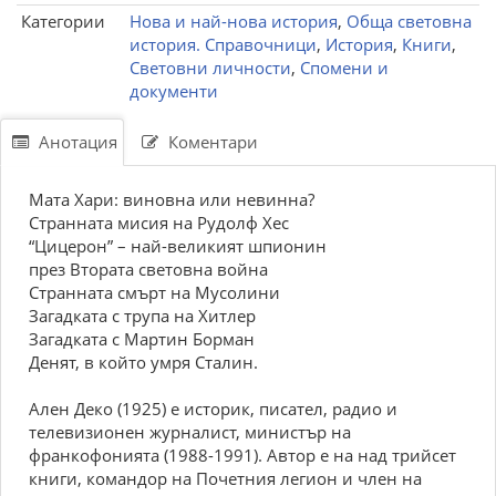
Категории
Нова и най-нова история
,
Обща световна
история. Справочници
,
История
,
Книги
,
Световни личности
,
Спомени и
документи
Анотация
Коментари
Мата Хари: виновна или невинна?
Странната мисия на Рудолф Хес
“Цицерон” – най-великият шпионин
през Втората световна война
Странната смърт на Мусолини
Загадката с трупа на Хитлер
Загадката с Мартин Борман
Денят, в който умря Сталин.
Ален Деко (1925) е историк, писател, радио и
телевизионен журналист, министър на
франкофонията (1988-1991). Автор е на над трийсет
книги, командор на Почетния легион и член на