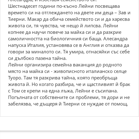
Шестнадесет години по-късно Лейни посвещава
времето си на отглеждането на двете им деца – Зав и
Тиерни. Макар да обича семейството си и да харесва
живота си, тя чувства, че нещо й липсва. Лейни
копнее да научи повече за майка си и да разкрие
самоличността на биологичния си баща. Алесандра
напуска Италия, установява се в Англия и отказва да
говори за миналото си. Тя умира, отнасяйки със себе
си дълбоко пазена тайна.
Лейни организира семейна ваканция до родното
място на майка си - живописното италианско селце
Туоро. Там тя разкрива тайна, която преобръща
живота й. Но когато разбира, че и щастливият й брак
с Том се крепи на една лъжа, Лейни е съсипана.
Погълната от собствените си проблеми, тя дори и не
забелязва, че дъщеря й Тиерни се нуждае от помощ.