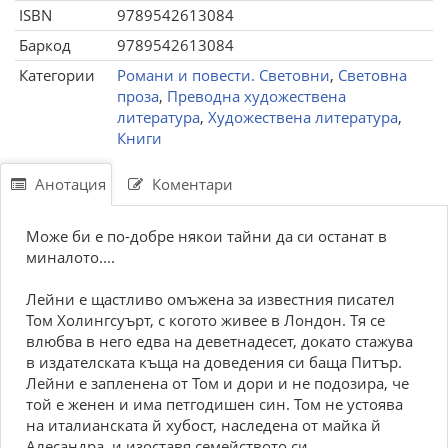
ISBN
9789542613084
Баркод
9789542613084
Категории
Романи и повести. Световни
,
Световна
проза
,
Преводна художествена
литература
,
Художествена литература
,
Книги
Анотация
Коментари
Може би е по-добре някои тайни да си останат в
миналото....
Лейни е щастливо омъжена за известния писател
Том Холингсуърт, с когото живее в Лондон. Тя се
влюбва в него едва на деветнадесет, докато стажува
в издателската къща на доведения си баща Питър.
Лейни е запленена от Том и дори и не подозира, че
той е женен и има петгодишен син. Том не устоява
на италианската й хубост, наследена от майка й
Алесандра, и изоставя семейството си.