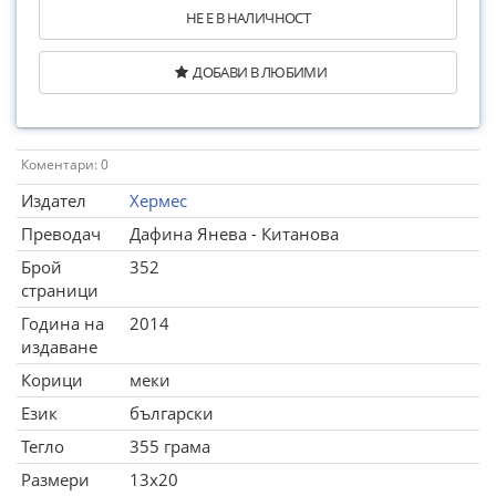
НЕ Е В НАЛИЧНОСТ
ДОБАВИ В ЛЮБИМИ
Коментари: 0
Издател
Хермес
Преводач
Дафина Янева - Китанова
Брой
352
страници
Година на
2014
издаване
Корици
меки
Език
български
Тегло
355 грама
Размери
13x20