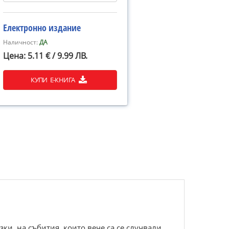
Електронно издание
Наличност:
ДА
Цена: 5.11 € / 9.99 ЛВ.
КУПИ Е-КНИГА
и, на събития, които вече са се случвали.