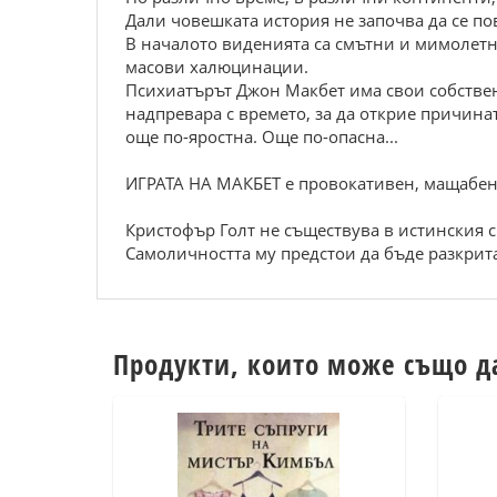
Дали човешката история не започва да се по
В началото виденията са смътни и мимолетни
масови халюцинации.
Психиатърът Джон Макбет има свои собствени
надпревара с времето, за да открие причинат
още по-яростна. Още по-опасна...
ИГРАТА НА МАКБЕТ е провокативен, мащабен 
Кристофър Голт не съществува в истинския с
Самоличността му предстои да бъде разкрит
Продукти, които може също д