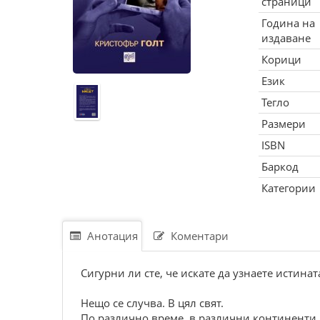
страници
Година на
издаване
Корици
Език
Тегло
Размери
ISBN
Баркод
Категории
Анотация
Коментари
Сигурни ли сте, че искате да узнаете истинат
Нещо се случва. В цял свят.
По различно време, в различни континенти, 