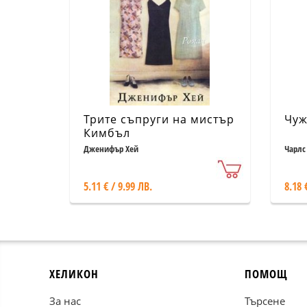
Трите съпруги на мистър
Чуж
Кимбъл
Дженифър Хей
Чарлс
5.11 € / 9.99 ЛВ.
8.18 
ХЕЛИКОН
ПОМОЩ
За нас
Търсене