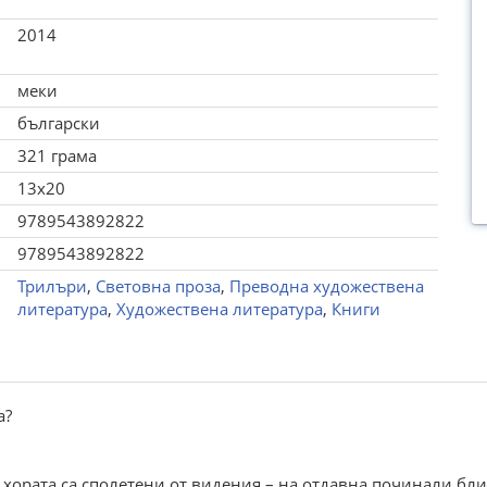
2014
меки
български
321 грама
13x20
9789543892822
9789543892822
Трилъри
,
Световна проза
,
Преводна художествена
литература
,
Художествена литература
,
Книги
а?
хората са сполетени от видения – на отдавна починали близк