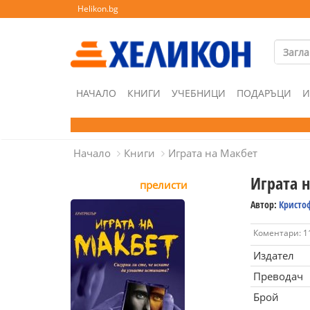
Helikon.bg
НАЧАЛО
КНИГИ
УЧЕБНИЦИ
ПОДАРЪЦИ
И
Начало
Книги
Играта на Макбет
Играта 
прелисти
Автор:
Кристо
Коментари: 1
Издател
Преводач
Брой