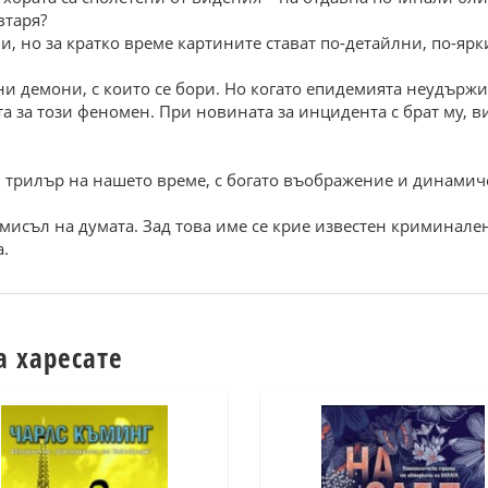
втаря?
, но за кратко време картините стават по-детайлни, по-яр
 демони, с които се бори. Но когато епидемията неудържимо
а за този феномен. При новината за инцидента с брат му, в
трилър на нашето време, с богато въображение и динамиче
мисъл на думата. Зад това име се крие известен криминален
а.
а харесате