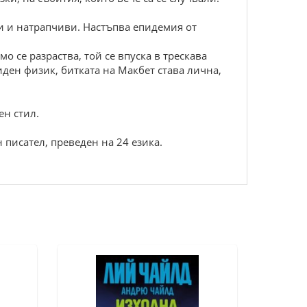
ки и натрапчиви. Настъпва епидемия от
 се разраства, той се впуска в трескава
иден физик, битката на Макбет става лична,
н стил.
 писател, преведен на 24 езика.