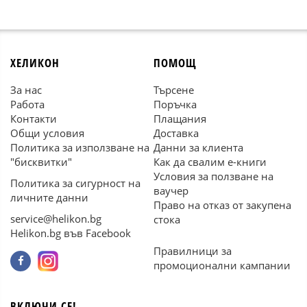
ХЕЛИКОН
ПОМОЩ
За нас
Търсене
Работа
Поръчка
Контакти
Плащания
Общи условия
Доставка
Политика за използване на
Данни за клиента
"бисквитки"
Как да свалим е-книги
Условия за ползване на
Политика за сигурност на
ваучер
личните данни
Право на отказ от закупена
service@helikon.bg
стока
Helikon.bg във Facebook
Правилници за
промоционални кампании
ВКЛЮЧИ СЕ!