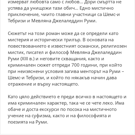
измерват любовта само с любов… Дори смъртта не
успява да унищожи тази обич… Едно мистично
приключение, чиито главни участници са Шемс-и
Тебризи и Мевляна Джелаледдин Руми.
Сюжетът на този роман може да се определи като
мистерия и исторически трилър. В основата на
повествованието е известният османски, религиозен
мистик, писател и философ Мевляна Джелаледдин
Руми (ХІІІ в.) и неговите схващания, както и
криминален сюжет отпреди 700 години, при който
при неизяснени условия загива менторът на Руми –
Шемс-и Тебризи, и който по някакъв начин дава
отражение и върху настоящето.
Като цяло действието е преди всичко в настоящето и
има криминален характер, така че се чете леко. Има
обаче и доста екскурси по посока на мистичното
учение на суфизма, както и на философията и
поезията на Руми.