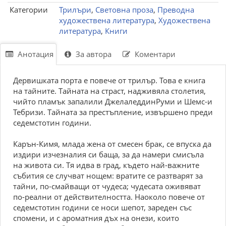
Категории
Трилъри
,
Световна проза
,
Преводна
художествена литература
,
Художествена
литература
,
Книги
Анотация
За автора
Коментари
Дервишката порта е повече от трилър. Това е книга
на тайните. Тайната на страст, надживяла столетия,
чийто пламък запалили ДжелаледдинРуми и Шемс-и
Тебризи. Тайната за престъпление, извършено преди
седемстотин години.
Карън-Кимя, млада жена от смесен брак, се впуска да
издири изчезналия си баща, за да намери смисъла
на живота си. Тя идва в град, където най-важните
събития се случват нощем: вратите се разтварят за
тайни, по-смайващи от чудеса; чудесата оживяват
по-реални от действителността. Наоколо повече от
седемстотин години се носи шепот, зареден със
спомени, и с ароматния дъх на онези, които