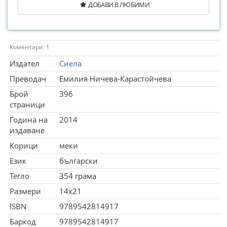
ДОБАВИ В ЛЮБИМИ
Коментари: 1
Издател
Сиела
Преводач
Емилия Ничева-Карастойчева
Брой
396
страници
Година на
2014
издаване
Корици
меки
Език
български
Тегло
354 грама
Размери
14x21
ISBN
9789542814917
Баркод
9789542814917