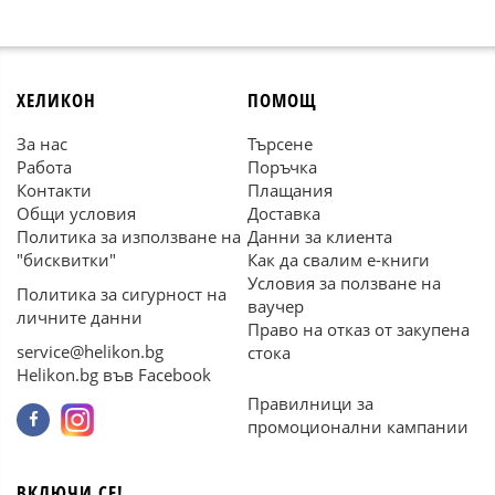
ХЕЛИКОН
ПОМОЩ
За нас
Търсене
Работа
Поръчка
Контакти
Плащания
Общи условия
Доставка
Политика за използване на
Данни за клиента
"бисквитки"
Как да свалим е-книги
Условия за ползване на
Политика за сигурност на
ваучер
личните данни
Право на отказ от закупена
service@helikon.bg
стока
Helikon.bg във Facebook
Правилници за
промоционални кампании
ВКЛЮЧИ СЕ!