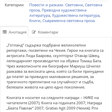
Категории
Повести и разкази. Световни
,
Световна
проза
,
Преводна художествена
литература
,
Художествена литература
,
Книги
,
Съвременна световна проза
Анотация
Коментари
„Готланд” съдържа подбрани великолепни
репортажи, посветени на Чехия. Герои на книгата са
актрисата Лида Баарова, скулпторът Отакар Швец,
легендарният производител на обувки Томаш Бата.
Чрез живописните им биографии Мариуш Шчигел
разказва за високата цена, която са били принудени
да платят за привидно маловажни решения, за
трагичното преплитане на случайност и съдба,
белязали живота на цяло едно поколение.
Книгата е носител на следните награди – НИКЕ на
читателите (2007); Книга на годината 2007; Награда
„Беата Павлак“ 2007; Gratias Agit 2009 (Чехия); Prix