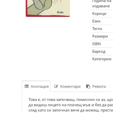
Година на
издаване
Корици
Език
Тегло
Размери
ISBN
Баркод
Категории
Анотация
Коментари
Ревюта
Това е, от това започваш, помислих си аз, щ
да видиш лицето на плачещ мъж и без да разб
след като си започнал вече да можеш, прес