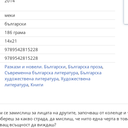
2014
меки
български
186 грама
14x21
9789542815228
9789542815228
Разкази и новели. Български
,
Българска проза
,
Съвременна българска литература
,
Българска
художествена литература
,
Художествена
литература
,
Книги
ом се замислиш за лицата на другите, започваш от колелце и
ереш за какво страда, да мислиш, че нито една черта в това
таващ всъщност да виждаш?