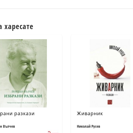
а харесате
рани разкази
Живарник
н Вълчев
Николай Русев