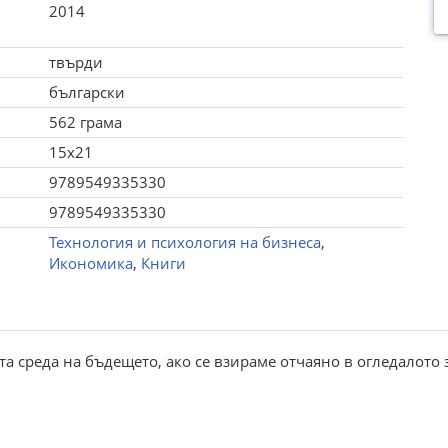
2014
твърди
български
562 грама
15x21
9789549335330
9789549335330
Технология и психология на бизнеса
,
Икономика
,
Книги
а среда на бъдещето, ако се взираме отчаяно в огледалото з