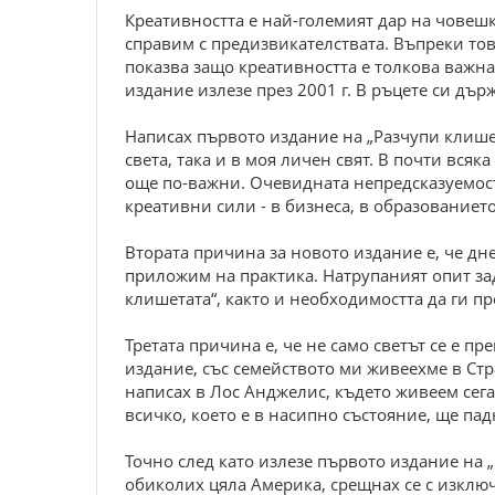
Креативността е най-големият дар на човешка
справим с предизвикателствата. Въпреки тов
показва защо креативността е толкова важна,
издание излезе през 2001 г. В ръцете си дъ
Написах първото издание на „Разчупи клишета
света, така и в моя личен свят. В почти всяк
още по-важни. Очевидната непредсказуемост
креативни сили - в бизнеса, в образованиет
Втората причина за новото издание е, че дне
приложим на практика. Натрупаният опит за
клишетата“, както и необходимостта да ги п
Третата причина е, че не само светът се е п
издание, със семейството ми живеехме в Ст
написах в Лос Анджелис, където живеем сега.
всичко, което е в насипно състояние, ще па
Точно след като излезе първото издание на 
обиколих цяла Америка, срещнах се с изклю