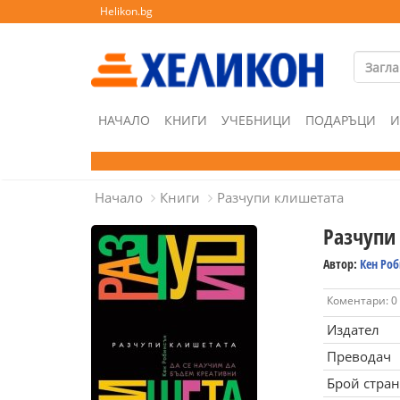
Helikon.bg
НАЧАЛО
КНИГИ
УЧЕБНИЦИ
ПОДАРЪЦИ
И
Начало
Книги
Разчупи клишетата
Разчупи
Автор:
Кен Ро
Коментари: 0
Издател
Преводач
Брой стра