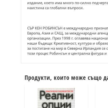
издание, което има много по-силно подчерта
наистина са глобални въпроси.
СЪР КЕН РОБИНСЪН е международно признат л
Европа, Азия и САЩ, за международни агенц
организации. През 1998 г. оглавява национ
наши бъдеща: Креативност, култура и образо
за постигане на мир в Северна Ирландия се 
този процес Робинсън е централна фигура и 
Продукти, които може също д