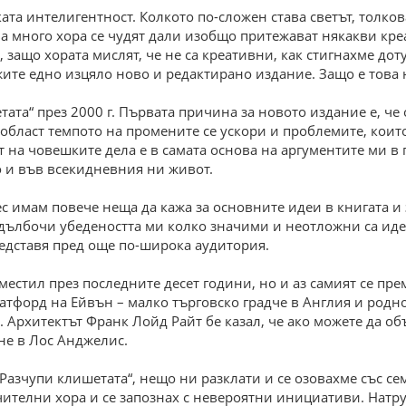
та интелигентност. Колкото по-сложен става светът, толкова
а много хора се чудят дали изобщо притежават някакви кре
 защо хората мислят, че не са креативни, как стигнахме дот
ржите едно изцяло ново и редактирано издание. Защо е това
та“ през 2000 г. Първата причина за новото издание е, че 
а област темпото на промените се ускори и проблемите, които
 на човешките дела е в самата основа на аргументите ми в
о и във всекидневния ни живот.
с имам повече неща да кажа за основните идеи в книгата и з
дълбочи убедеността ми колко значими и неотложни са идеи
редставя пред още по-широка аудитория.
реместил през последните десет години, но и аз самият се пр
ратфорд на Ейвън – малко търговско градче в Англия и род
 Архитектът Франк Лойд Райт бе казал, че ако можете да объ
дне в Лос Анджелис.
„Разчупи клишетата“, нещо ни разклати и се озовахме със с
чителни хора и се запознах с невероятни инициативи. Натру