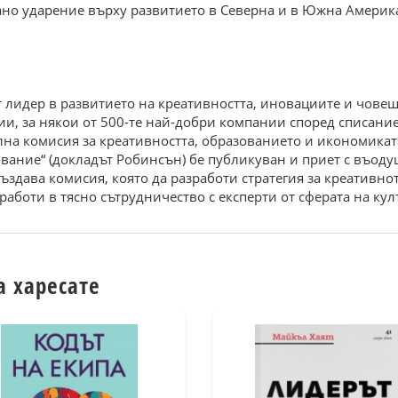
но ударение върху развитието в Северна и в Южна Америка, в
идер в развитието на креативността, иновациите и човешки
ии, за някои от 500-те най-добри компании според списание
ална комисия за креативността, образованието и икономикат
вание“ (докладът Робинсън) бе публикуван и приет с въодуш
създава комисия, която да разработи стратегия за креативно
работи в тясно сътрудничество с експерти от сферата на кул
а харесате