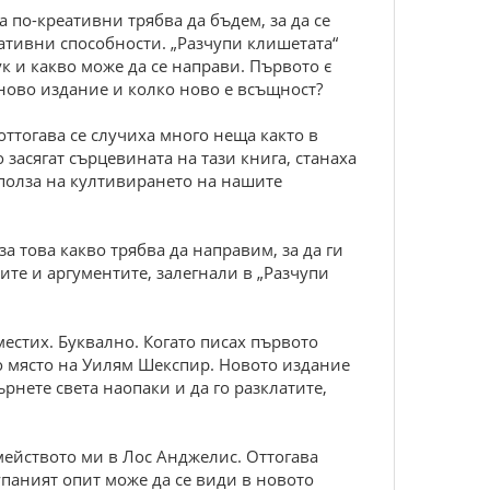
 по-креативни трябва да бъдем, за да се
ативни способности. „Разчупи клишетата“
ук и какво може да се направи. Първото є
 ново издание и колко ново е всъщност?
оттогава се случиха много неща както в
 засягат сърцевината на тази книга, станаха
 полза на култивирането на нашите
а това какво трябва да направим, за да ги
те и аргументите, залегнали в „Разчупи
еместих. Буквално. Когато писах първото
но място на Уилям Шекспир. Новото издание
рнете света наопаки и да го разклатите,
емейството ми в Лос Анджелис. Оттогава
паният опит може да се види в новото