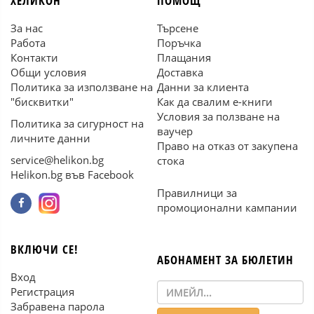
ХЕЛИКОН
ПОМОЩ
За нас
Търсене
Работа
Поръчка
Контакти
Плащания
Общи условия
Доставка
Политика за използване на
Данни за клиента
"бисквитки"
Как да свалим е-книги
Условия за ползване на
Политика за сигурност на
ваучер
личните данни
Право на отказ от закупена
service@helikon.bg
стока
Helikon.bg във Facebook
Правилници за
промоционални кампании
ВКЛЮЧИ СЕ!
АБОНАМЕНТ ЗА БЮЛЕТИН
Вход
Регистрация
Забравена парола