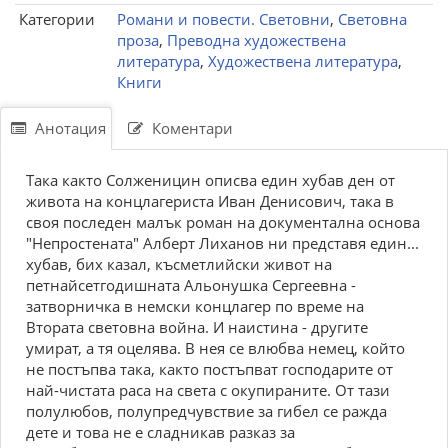
Категории
Романи и повести. Световни
,
Световна
проза
,
Преводна художествена
литература
,
Художествена литература
,
Книги
Анотация
Коментари
Така както Солженицин описва един хубав ден от
живота на концлагериста Иван Денисович, така в
своя последен малък роман на документална основа
"Непростената" Алберт Лиханов ни представя един...
хубав, бих казал, късметлийски живот на
петнайсетгодишната Альонушка Сергеевна -
затворничка в немски концлагер по време на
Втората световна война. И наистина - другите
умират, а тя оцелява. В нея се влюбва немец, който
не постъпва така, както постъпват господарите от
най-чистата раса на света с окупираните. От тази
полулюбов, полупредчувствие за гибел се ражда
дете и това не е сладникав разказ за