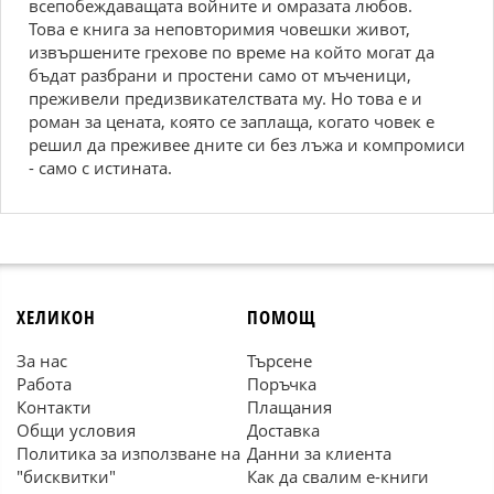
всепобеждаващата войните и омразата любов.
Това е книга за неповторимия човешки живот,
извършените грехове по време на който могат да
бъдат разбрани и простени само от мъченици,
преживели предизвикателствата му. Но това е и
роман за цената, която се заплаща, когато човек е
решил да преживее дните си без лъжа и компромиси
- само с истината.
ХЕЛИКОН
ПОМОЩ
За нас
Търсене
Работа
Поръчка
Контакти
Плащания
Общи условия
Доставка
Политика за използване на
Данни за клиента
"бисквитки"
Как да свалим е-книги