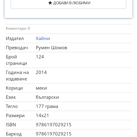
ДОБАВИ В ЛЮБИМИ
Коментари: 0
Издател
Хайни
Преводач
Румен Шомов
Брой
124
страници
Година на
2014
издаване
Корици
меки
Език
български
Тегло
177 грама
Размери
14x21
ISBN
9786197029215
Баркод
9786197029215