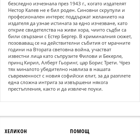
безследно изчезнала през 1943 г., когато издателят
Нестор Калев не е бил роден. Синовни скрупули и
професионален интерес поддържат желанието на
издателя да узнае истината за едно изчезване, като
открие свидетелства на живи хора, чиито съдби са
били свързани с Естер Бергер. В криминалния сюжет,
позоваващ се на действителни събития от мрачните
години на Втората световна война, участват
известни лица като съпрузите Филови и Бекерле,
принц Кирил, Алберт Гьоринг, цар Борис Трети. Чрез
тях миналото убедително навлиза в нашата
съвременност с новия софийски елит, за да разплете
една сложна интрига за извършени някога
престъпления, както и да извлече поуки.
ХЕЛИКОН
ПОМОЩ