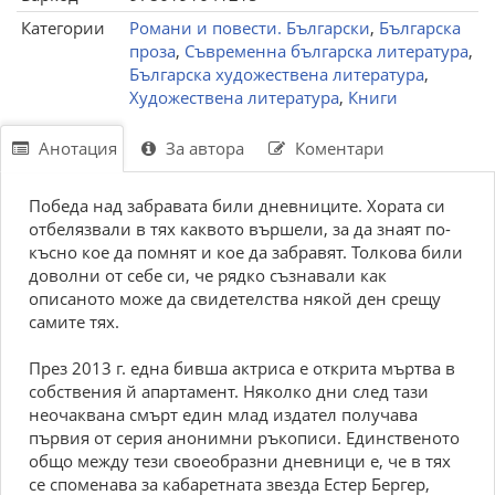
Категории
Романи и повести. Български
,
Българска
проза
,
Съвременна българска литература
,
Българска художествена литература
,
Художествена литература
,
Книги
Анотация
За автора
Коментари
Победа над забравата били дневниците. Хората си
отбелязвали в тях каквото вършели, за да знаят по-
късно кое да помнят и кое да забравят. Толкова били
доволни от себе си, че рядко съзнавали как
описаното може да свидетелства някой ден срещу
самите тях.
През 2013 г. една бивша актриса е открита мъртва в
собствения й апартамент. Няколко дни след тази
неочаквана смърт един млад издател получава
първия от серия анонимни ръкописи. Единственото
общо между тези своеобразни дневници е, че в тях
се споменава за кабаретната звезда Естер Бергер,