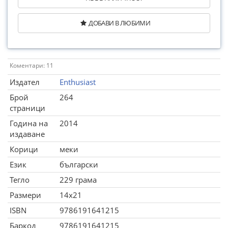
ДОБАВИ В ЛЮБИМИ
Коментари: 11
Издател
Enthusiast
Брой
264
страници
Година на
2014
издаване
Корици
меки
Език
български
Тегло
229 грама
Размери
14x21
ISBN
9786191641215
Баркод
9786191641215