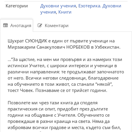
Категории
Духовни учения
,
Езотерика. Духовни
учения
,
Книги
Анотация
Коментари
Шухрат СУЮНДИК е един от първите ученици на
Мирзакарим Санакулович НОРБЕКОВ в Узбекистан.
...”За щастие, на мен ми провървя и аз намерих този
истински Учител, с широки интереси и ученици в
различни направления: те продължават започнатото
от него. Всички негови следовници, благодарение
на обучението в този живот, са станали “някой”,
тоест Човек. Познаваме се от трийсет години.
Позволете ми чрез тази книга да споделя
практическия си опит, придобит през дългите
години на общуване с Учителя. Обучението се
провеждаше в разни краища на света. Няма да
изброявам всички градове и места, където съм бил,