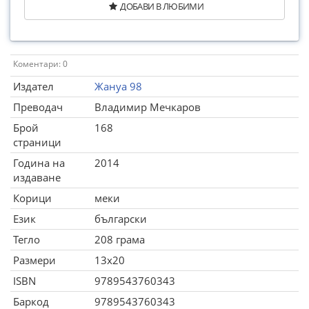
ДОБАВИ В ЛЮБИМИ
Коментари: 0
Издател
Жануа 98
Преводач
Владимир Мечкаров
Брой
168
страници
Година на
2014
издаване
Корици
меки
Език
български
Тегло
208 грама
Размери
13x20
ISBN
9789543760343
Баркод
9789543760343