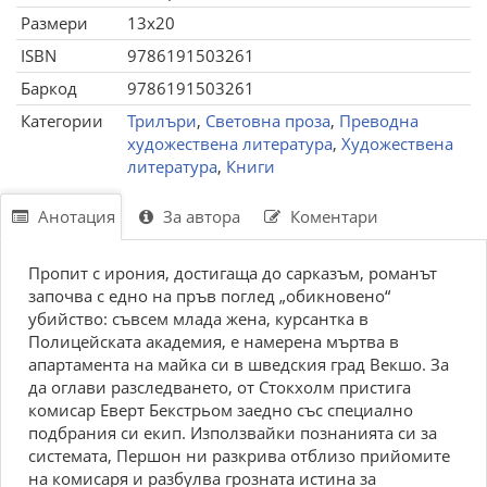
Размери
13x20
ISBN
9786191503261
Баркод
9786191503261
Категории
Трилъри
,
Световна проза
,
Преводна
художествена литература
,
Художествена
литература
,
Книги
Анотация
За автора
Коментари
Пропит с ирония, достигаща до сарказъм, романът
започва с едно на пръв поглед „обикновено“
убийство: съвсем млада жена, курсантка в
Полицейската академия, е намерена мъртва в
апартамента на майка си в шведския град Векшо. За
да оглави разследването, от Стокхолм пристига
комисар Еверт Бекстрьом заедно със специално
подбрания си екип. Използвайки познанията си за
системата, Першон ни разкрива отблизо прийомите
на комисаря и разбулва грозната истина за