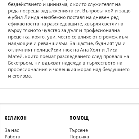
бездействието и цинизма, с които служителят на
реда посреща задълженията си. Въпросът кой и защо
е убил Линда неизбежно поставя на дневен ред
ефикасността на разследващите, хвърля светлина
върху тяхното чувство за дълг и професионална
преценка, която, уви, често се влияе от стремеж към
надмощие и реваншизъм. За щастие, будният ум и
отличният полицейски нюх на Ана Холт и Лиса
Матей, които поемат разследването след провала на
Бекстрьом, ни вдъхват надежда в тържеството на
професионалния и човешкия морал над бездушието
и егоизма.
ХЕЛИКОН
ПОМОЩ
За нас
Търсене
Работа
Поръчка