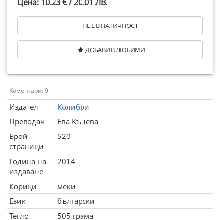
Цена: 10.23 € / 20.01 ЛВ.
НЕ Е В НАЛИЧНОСТ
ДОБАВИ В ЛЮБИМИ
Коментари: 9
Издател
Колибри
Преводач
Ева Кънева
Брой
520
страници
Година на
2014
издаване
Корици
меки
Език
български
Тегло
505 грама