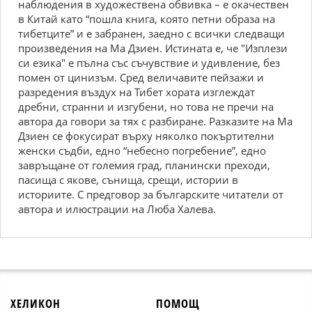
наблюдения в художествена обвивка – е окачествен
в Китай като “пошла книга, която петни образа на
тибетците” и е забранен, заедно с всички следващи
произведения на Ма Дзиен. Истината е, че "Изплези
си езика" е пълна със съчувствие и удивление, без
помен от цинизъм. Сред величавите пейзажи и
разредения въздух на Тибет хората изглеждат
дребни, странни и изгубени, но това не пречи на
автора да говори за тях с разбиране. Разказите на Ма
Дзиен се фокусират върху няколко покъртителни
женски съдби, едно “небесно погребение”, едно
завръщане от големия град, планински преходи,
пасища с якове, сънища, срещи, истории в
историите. С предговор за българските читатели от
автора и илюстрации на Люба Халева.
ХЕЛИКОН
ПОМОЩ