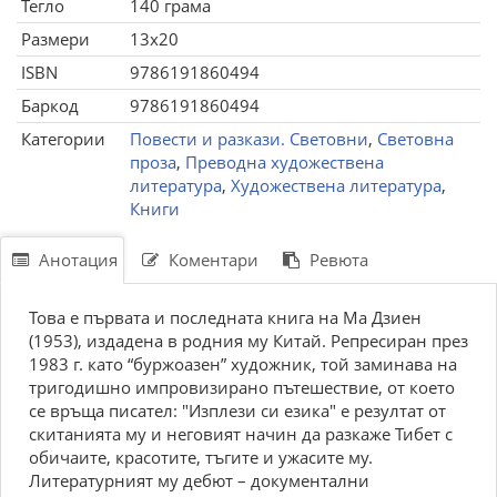
Тегло
140 грама
Размери
13x20
ISBN
9786191860494
Баркод
9786191860494
Категории
Повести и разкази. Световни
,
Световна
проза
,
Преводна художествена
литература
,
Художествена литература
,
Книги
Анотация
Коментари
Ревюта
Това е първата и последната книга на Ма Дзиен
(1953), издадена в родния му Китай. Репресиран през
1983 г. като “буржоазен” художник, той заминава на
тригодишно импровизирано пътешествие, от което
се връща писател: "Изплези си езика" е резултат от
скитанията му и неговият начин да разкаже Тибет с
обичаите, красотите, тъгите и ужасите му.
Литературният му дебют – документални