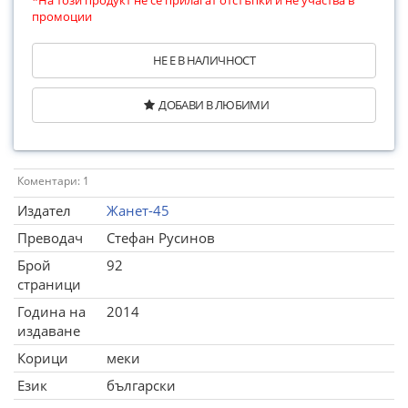
*На този продукт не се прилагат отстъпки и не участва в
промоции
НЕ Е В НАЛИЧНОСТ
ДОБАВИ В ЛЮБИМИ
Коментари: 1
Издател
Жанет-45
Преводач
Стефан Русинов
Брой
92
страници
Година на
2014
издаване
Корици
меки
Език
български