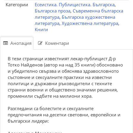
Категории
Есеистика. Публицистика. Българска
,
Българска проза
,
Съвременна българска
литература
,
Българска художествена
литература
,
Художествена литература
,
Книги
Анотация
Коментари
В тези страници известният лекар-публицист Д-р
Тотко Найденов (автор на над 35 книги) обосновано
и убедително свързва и обяснява здравословното
състояние и сексуалните практики на известни
политици и държавни ръководители с техните
странни военни и обществено значими решения,
променили съдбите на милиони хора.
Разгледани са болестите и сексуалните
предпочитания на десетки световни, европейски и
български лидери: