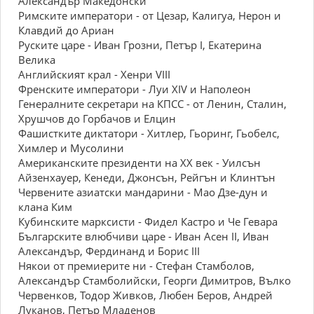
Александър Македонски
Римските императори - от Цезар, Калигуа, Нерон и
Клавдий до Ариан
Руските царе - Иван Грозни, Петър I, Екатерина
Велика
Английският крал - Хенри VIII
Френските императори - Луи XIV и Наполеон
Генералните секретари на КПСС - от Ленин, Сталин,
Хрушчов до Горбачов и Елцин
Фашистките диктатори - Хитлер, Гьоринг, Гьобелс,
Химлер и Мусолини
Американските президенти на XX век - Уилсън
Айзенхауер, Кенеди, Джонсън, Рейгън и Клинтън
Червените азиатски мандарини - Мао Дзе-дун и
клана Ким
Кубинските марксисти - Фидел Кастро и Че Гевара
Българските влюбчиви царе - Иван Асен II, Иван
Александър, Фердинанд и Борис III
Някои от премиерите ни - Стефан Стамболов,
Александър Стамболийски, Георги Димитров, Вълко
Червенков, Тодор Живков, Любен Беров, Андрей
Луканов, Петър Младенов