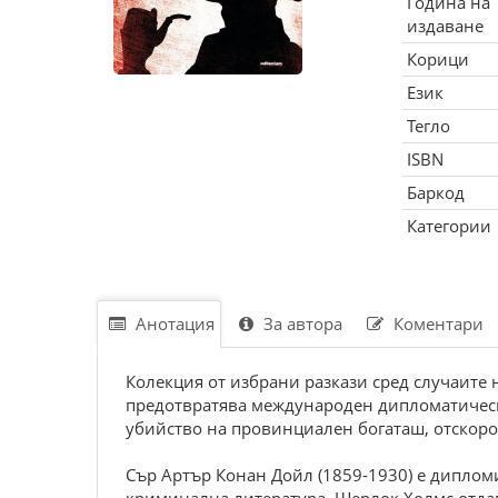
Година на
издаване
Корици
Език
Тегло
ISBN
Баркод
Категории
Анотация
За автора
Коментари
Колекция от избрани разкази сред случаите 
предотвратява международен дипломатическ
убийство на провинциален богаташ, отскоро
Сър Артър Конан Дойл (1859-1930) е диплом