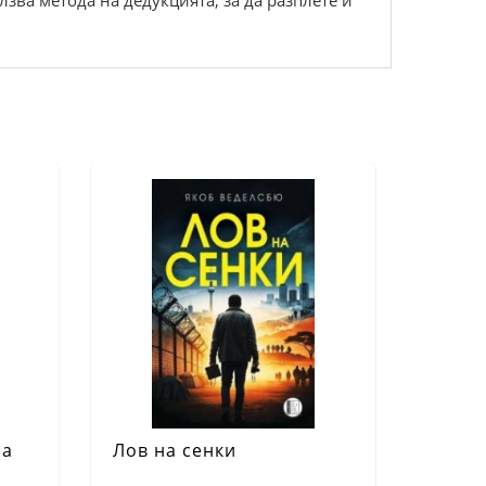
зва метода на дедукцията, за да разплете и
на
Лов на сенки