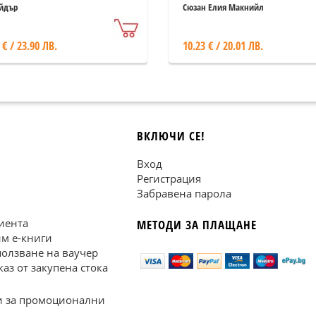
йдър
Сюзан Елия Макнийл
 € / 23.90 ЛВ.
10.23 € / 20.01 ЛВ.
ВКЛЮЧИ СЕ!
Вход
Регистрация
Забравена парола
иента
МЕТОДИ ЗА ПЛАЩАНЕ
им е-книги
ползване на ваучер
каз от закупена стока
 за промоционални