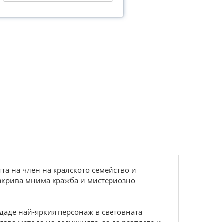
тта на член на кралското семейство и
азкрива мнима кражба и мистериозно
даде най-яркия персонаж в световната