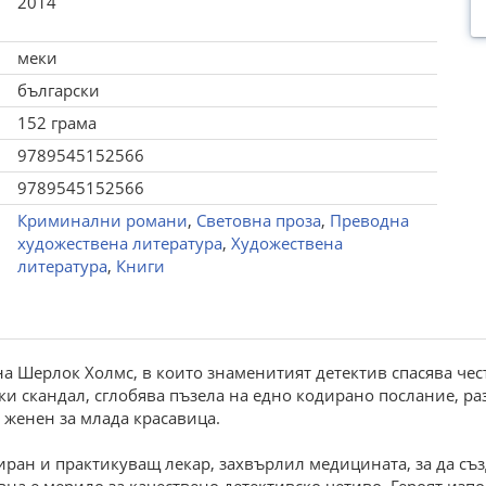
2014
меки
български
152 грама
9789545152566
9789545152566
Криминални романи
,
Световна проза
,
Преводна
художествена литература
,
Художествена
литература
,
Книги
на Шерлок Холмс, в които знаменитият детектив спасява чес
и скандал, сглобява пъзела на едно кодирано послание, р
 женен за млада красавица.
иран и практикуващ лекар, захвърлил медицината, за да съз