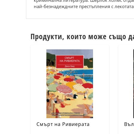
криминална литература. Шерлок Холмс отдавн
най-безнадеждните престъпления с лекотата 
Продукти, които може също д
Смърт на Ривиерата
Въл