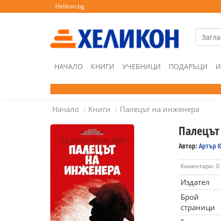
Helikon.bg
НАЧАЛО
КНИГИ
УЧЕБНИЦИ
ПОДАРЪЦИ
И
Начало
Книги
Палецът на инженера
Палецът
Автор:
Артър 
Коментари: 0
Издател
Брой
страници