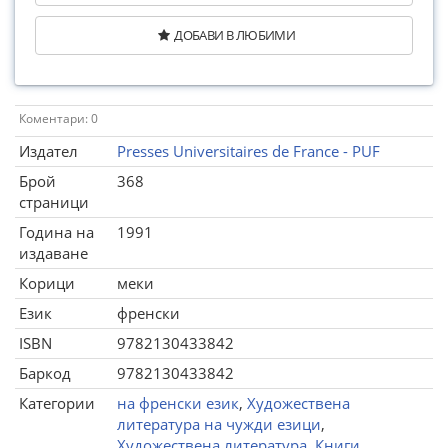
ДОБАВИ В ЛЮБИМИ
Коментари: 0
Издател
Presses Universitaires de France - PUF
Брой
368
страници
Година на
1991
издаване
Корици
меки
Език
френски
ISBN
9782130433842
Баркод
9782130433842
Категории
на френски език
,
Художествена
литература на чужди езици
,
Художествена литература
,
Книги