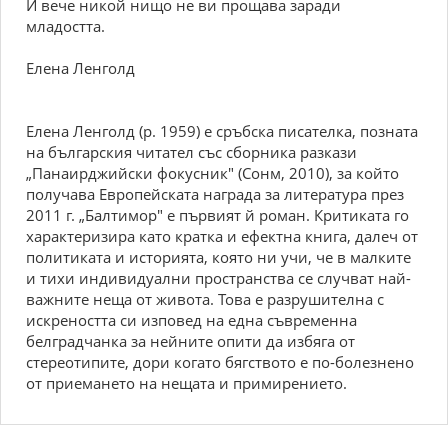
И вече никой нищо не ви прощава заради
младостта.
Елена Ленголд
Елена Ленголд (р. 1959) е сръбска писателка, позната
на българския читател със сборника разкази
„Панаирджийски фокусник" (Сонм, 2010), за който
получава Европейската награда за литература през
2011 г. „Балтимор" е първият й роман. Критиката го
характеризира като кратка и ефектна книга, далеч от
политиката и историята, която ни учи, че в малките
и тихи индивидуални пространства се случват най-
важните неща от живота. Това е разрушителна с
искреността си изповед на една съвременна
белградчанка за нейните опити да избяга от
стереотипите, дори когато бягството е по-болезнено
от приемането на нещата и примирението.