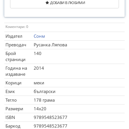
ДОБАВИ В ЛЮБИМИ
Коментари: 0
Издател
Сонм
Преводач
Русанка Ляпова
Брой
140
страници
Година на
2014
издаване
Корици
меки
Език
български
Тегло
178 грама
Размери
14x20
ISBN
9789548523677
Баркод
9789548523677