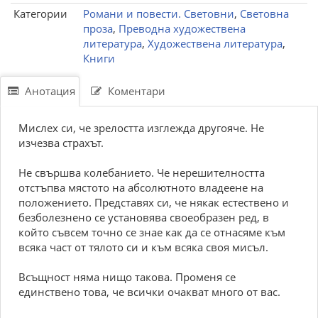
Категории
Романи и повести. Световни
,
Световна
проза
,
Преводна художествена
литература
,
Художествена литература
,
Книги
Анотация
Коментари
Мислех си, че зрелостта изглежда другояче. Не
изчезва страхът.
Не свършва колебанието. Че нерешителността
отстъпва мястото на абсолютното владеене на
положението. Представях си, че някак естествено и
безболезнено се установява своеобразен ред, в
който съвсем точно се знае как да се отнасяме към
всяка част от тялото си и към всяка своя мисъл.
Всъщност няма нищо такова. Променя се
единствено това, че всички очакват много от вас.