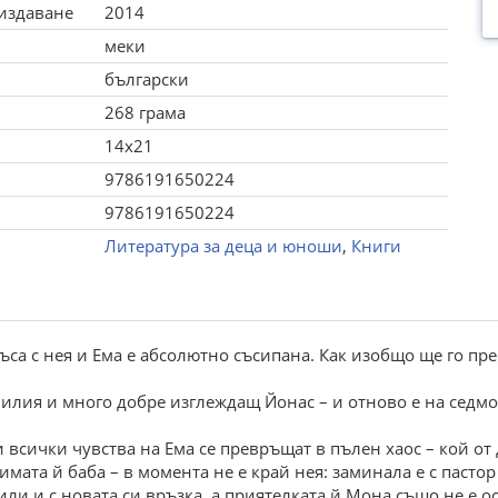
 издаване
2014
меки
български
268 грама
14x21
9786191650224
9786191650224
Литература за деца и юноши
,
Книги
къса с нея и Ема е абсолютно съсипана. Как изобщо ще го пр
илия и много добре изглеждащ Йонас – и отново е на седмот
 всички чувства на Ема се превръщат в пълен хаос – кой от
мата й баба – в момента не е край нея: заминала е с пасто
или и с новата си връзка, а приятелката й Мона също не е 