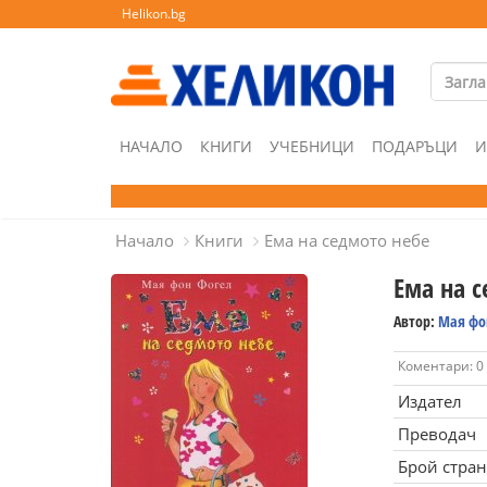
Helikon.bg
НАЧАЛО
КНИГИ
УЧЕБНИЦИ
ПОДАРЪЦИ
И
Начало
Книги
Ема на седмото небе
Ема на 
Автор:
Мая фо
Коментари: 0
Издател
Преводач
Брой стра