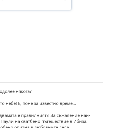
еодолее някога?
о небе! Е, поне за известно време…
 двамата е правилният?! За съжаление най-
р Паули на сватбено пътешествие в Ибиза.
особено опитна в любовните дела.