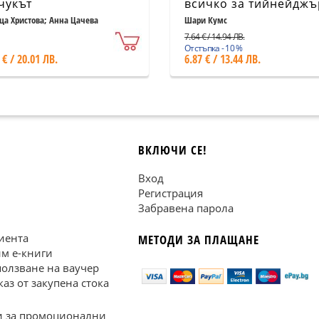
чукът
всичко за тийнейдж
(за момичета)
ца Христова; Анна Цачева
Шари Кумс
7.64 € / 14.94 ЛВ.
Отстъпка - 10 %
 € / 20.01 ЛВ.
6.87 € / 13.44 ЛВ.
ВКЛЮЧИ СЕ!
Вход
Регистрация
Забравена парола
иента
МЕТОДИ ЗА ПЛАЩАНЕ
им е-книги
ползване на ваучер
каз от закупена стока
 за промоционални