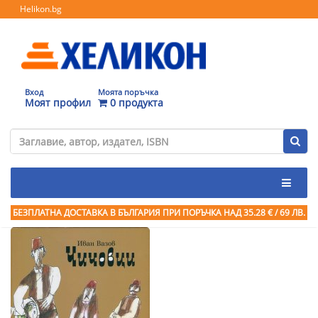
Helikon.bg
Вход
Моята поръчка
Моят профил
0 продукта
БЕЗПЛАТНА ДОСТАВКА В БЪЛГАРИЯ ПРИ ПОРЪЧКА
НАД 35.28 € / 69 ЛВ.