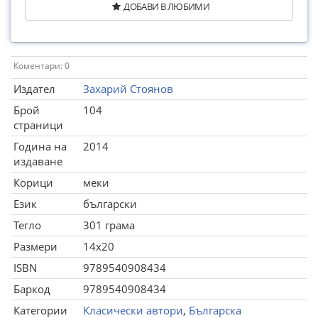
ДОБАВИ В ЛЮБИМИ
Коментари: 0
Издател
Захарий Стоянов
Брой
104
страници
Година на
2014
издаване
Корици
меки
Език
български
Тегло
301 грама
Размери
14x20
ISBN
9789540908434
Баркод
9789540908434
Категории
Класически автори
,
Българска