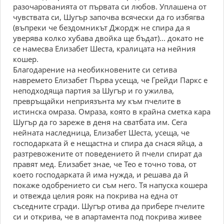
разочарованията от първата си любов. Уплашена от
чувствата си, Шугър започва всячески да го избягва
(въпреки че бездомникът Джордж не спира да я
уверява колко хубава двойка ще бъдат)... докато не
се намесва Елизабет Шеста, кралицата на нейния
кошер.
Благодарение на необикновените си сетива
навремето Елизабет Първа усеща, че Грейди Паркс е
неподходяща партия за Шугър и го ужилва,
превръщайки неприязънта му към пчелите в
истинска омраза. Омраза, която в крайна сметка кара
Шугър да го зареже в деня на сватбата им. Сега
нейната наследница, Елизабет Шеста, усеща, че
господарката й е нещастна и спира да снася яйца, а
разтревожените от поведението й пчели спират да
правят мед. Елизабет знае, че Тео е точно това, от
което господарката й има нужда, и решава да й
покаже одобрението си съм него. Тя напуска кошера
и отвежда целия рояк на покрива на една от
съседните сгради. Шугър отива да прибере пчелите
си и открива, че в апартамента под покрива живее