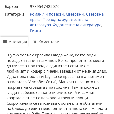
Баркод
9789547422070
Категории
Романи и повести. Световни
,
Световна
проза
,
Преводна художествена
литература
,
Художествена литература
,
Книги
Анотация
Коментари
Шугър Уолъс е красива млада жена, която води
номадски начин на живот. Всяка пролет тя се мести
да живее в нов град, а единствен спътник е
любимият й кошер с пчели, завещан от нейния дядо.
Идва нова пролет и Шугър се преселва в апартамент
в квартала "Алфабет Сити", Манхатън, защото на
покрива на сградата има градина. Там тя може да
гледа необезпокоявано пчелите си. А и самият
квартал е пълен с паркове и тревни площи.
Скоро жената се запознава с останалите обитатели
на блока, до един недоволни от живота си – младата
анорексичка Руби Портман, която копнее за любов,