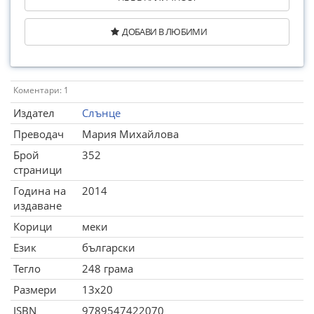
ДОБАВИ В ЛЮБИМИ
Коментари: 1
Издател
Слънце
Преводач
Мария Михайлова
Брой
352
страници
Година на
2014
издаване
Корици
меки
Език
български
Тегло
248 грама
Размери
13x20
ISBN
9789547422070