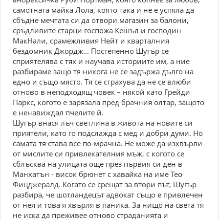
самотната майка Лола, която така и не е успяла да
сбъдне мечтата си да отвори магазин за балони,
сръдливите старци госпожа Кешъл и господин
МакНали, срамежливия Нейт и кварталния
бездомник Джордж... Постепенно Шугър се
сприятелява с тях и научава историите им, а ние
разбираме защо тя никога не се задържа дълго на
едно и също място. Тя се страхува да не се влюби
отново в неподходящ човек – някой като Грейди
Паркс, когото е зарязала пред брачния олтар, защото
е ненавиждал пчелите й.
Шугър внася лъч светлина в живота на новите си
приятели, като го подслажда с мед и добри думи. Но
самата тя става все по-мрачна. Не може да изхвърли
от мислите си привлекателния мъж, с когото се
сблъсква на улицата още през първия си ден в
Манхатън - висок брюнет с хавайка на име Тео
Фицджералд. Когато се срещат за втори път, Шугър
разбира, че шотландецът адвокат също е привлечен
от нея и това я хвърля в паника. За нищо на света тя
не иска да преживее отново страданията и