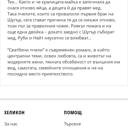
Тео... Както и че кралицата-майка е започнала да
снася отново яйца, а децата й да правят мед.
Така пчелите, които са провалили първия брак на
Шугър, сега стават причина тя да се омъжи отново,
този път за правилния човек. Роякът помага и на
още една двойка – докато заедно с Шугър събират
мед, Руби и Нейт неусетно се влюбват...
“Сватбени пчели” е съвременен романс, в който
централни теми, освен любовта, са и животът на
модерните жени, тяхната обсебеност от външния им
вид, самотата, семейните отношения и не на
последно място приятелството.
ХЕЛИКОН
ПОМОЩ
За нас
Търсене