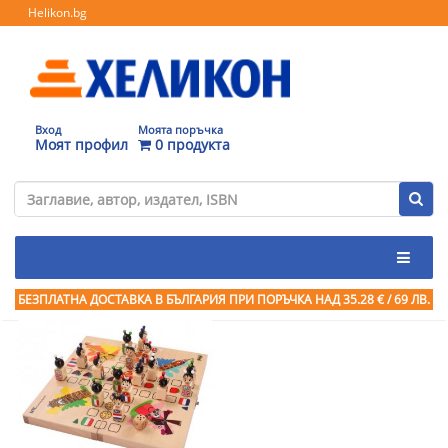
Helikon.bg
Вход
Моята поръчка
Моят профил
0 продукта
БЕЗПЛАТНА ДОСТАВКА В БЪЛГАРИЯ ПРИ ПОРЪЧКА
НАД 35.28 € / 69 ЛВ.