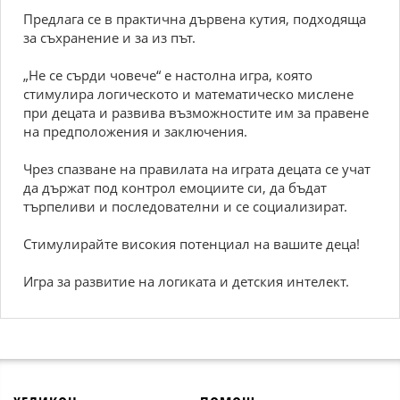
Предлага се в практична дървена кутия, подходяща
за съхранение и за из път.
„Не се сърди човече“ е настолна игра, която
стимулира логическото и математическо мислене
при децата и развива възможностите им за правене
на предположения и заключения.
Чрез спазване на правилата на играта децата се учат
да държат под контрол емоциите си, да бъдат
търпеливи и последователни и се социализират.
Стимулирайте високия потенциал на вашите деца!
Игра за развитие на логиката и детския интелект.