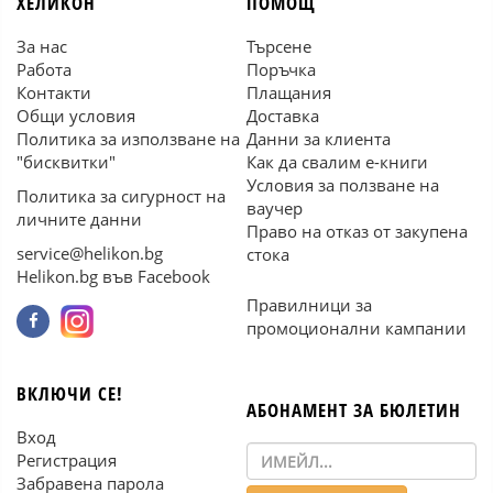
ХЕЛИКОН
ПОМОЩ
За нас
Търсене
Работа
Поръчка
Контакти
Плащания
Общи условия
Доставка
Политика за използване на
Данни за клиента
"бисквитки"
Как да свалим е-книги
Условия за ползване на
Политика за сигурност на
ваучер
личните данни
Право на отказ от закупена
service@helikon.bg
стока
Helikon.bg във Facebook
Правилници за
промоционални кампании
ВКЛЮЧИ СЕ!
АБОНАМЕНТ ЗА БЮЛЕТИН
Вход
Регистрация
Забравена парола