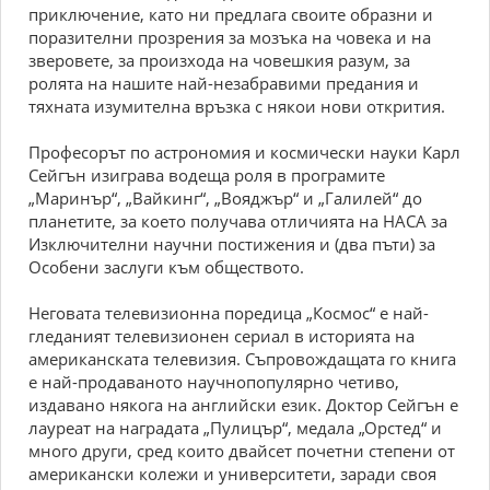
приключение, като ни предлага своите образни и
поразителни прозрения за мозъка на човека и на
зверовете, за произхода на човешкия разум, за
ролята на нашите най-незабравими предания и
тяхната изумителна връзка с някои нови открития.
Професорът по астрономия и космически науки Карл
Сейгън изиграва водеща роля в програмите
„Маринър“, „Вайкинг“, „Вояджър“ и „Галилей“ до
планетите, за което получава отличията на НАСА за
Изключителни научни постижения и (два пъти) за
Особени заслуги към обществото.
Неговата телевизионна поредица „Космос“ е най-
гледаният телевизионен сериал в историята на
американската телевизия. Съпровождащата го книга
е най-продаваното научнопопулярно четиво,
издавано някога на английски език. Доктор Сейгън е
лауреат на наградата „Пулицър“, медала „Орстед“ и
много други, сред които двайсет почетни степени от
американски колежи и университети, заради своя