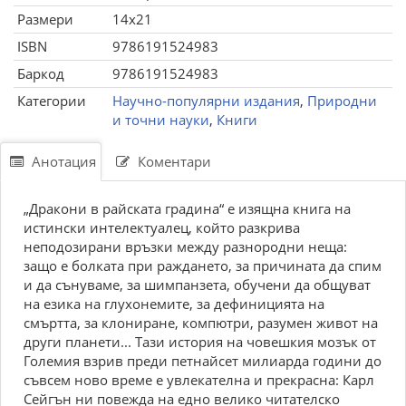
Размери
14x21
ISBN
9786191524983
Баркод
9786191524983
Категории
Научно-популярни издания
,
Природни
и точни науки
,
Книги
Анотация
Коментари
„Дракони в райската градина“ е изящна книга на
истински интелектуалец, който разкрива
неподозирани връзки между разнородни неща:
защо е болката при раждането, за причината да спим
и да сънуваме, за шимпанзета, обучени да общуват
на езика на глухонемите, за дефиницията на
смъртта, за клониране, компютри, разумен живот на
други планети... Тази история на човешкия мозък от
Големия взрив преди петнайсет милиарда години до
съвсем ново време е увлекателна и прекрасна: Карл
Сейгън ни повежда на едно велико читателско