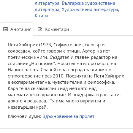
литература
,
Българска художествена
литература
,
Художествена литература
,
Книги
Анотация
Коментари
Петя Хайнрих (1973, София) е поет, блогър и
колоездач, който говори с птици. Автор на пет
поетически книги. Създател и главен редактор на
списание „Но поезия“. Носител на второ място на
Националната Славейкова награда за лирично
стихотворение през 2010. Поезията на Петя Хайнрих
е експериментална, чувствителна и философска.
Кара те да се замислиш над нея като над
математическо уравнение. И поддържа страстта ти,
докато я решаваш. Тя има много варианти и
незавършен край.
Ключови думи:
Вдъхновение за пролет