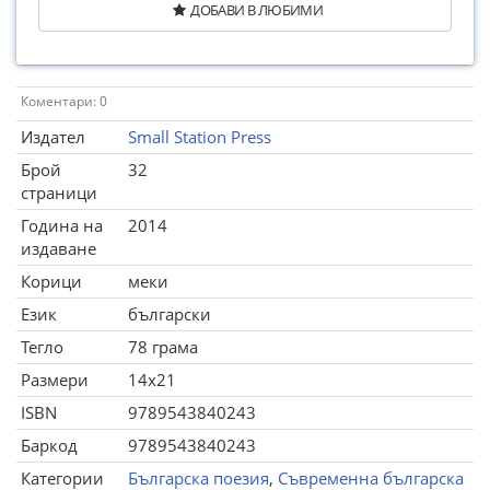
ДОБАВИ В ЛЮБИМИ
Коментари: 0
Издател
Small Station Press
Брой
32
страници
Година на
2014
издаване
Корици
меки
Език
български
Тегло
78 грама
Размери
14x21
ISBN
9789543840243
Баркод
9789543840243
Категории
Българска поезия
,
Съвременна българска