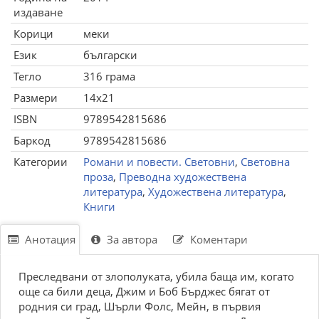
издаване
Корици
меки
Език
български
Тегло
316 грама
Размери
14x21
ISBN
9789542815686
Баркод
9789542815686
Категории
Романи и повести. Световни
,
Световна
проза
,
Преводна художествена
литература
,
Художествена литература
,
Книги
Анотация
За автора
Коментари
Преследвани от злополуката, убила баща им, когато
още са били деца, Джим и Боб Бърджес бягат от
родния си град, Шърли Фолс, Мейн, в първия