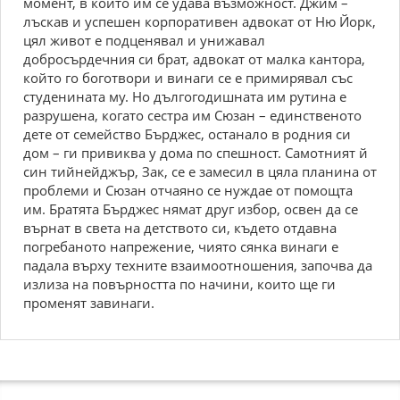
момент, в който им се удава възможност. Джим –
лъскав и успешен корпоративен адвокат от Ню Йорк,
цял живот е подценявал и унижавал
добросърдечния си брат, адвокат от малка кантора,
който го боготвори и винаги се е примирявал със
студенината му. Но дългогодишната им рутина е
разрушена, когато сестра им Сюзан – единственото
дете от семейство Бърджес, останало в родния си
дом – ги привиква у дома по спешност. Самотният й
син тийнейджър, Зак, се е замесил в цяла планина от
проблеми и Сюзан отчаяно се нуждае от помощта
им. Братята Бърджес нямат друг избор, освен да се
върнат в света на детството си, където отдавна
погребаното напрежение, чиято сянка винаги е
падала върху техните взаимоотношения, започва да
излиза на повърността по начини, които ще ги
променят завинаги.