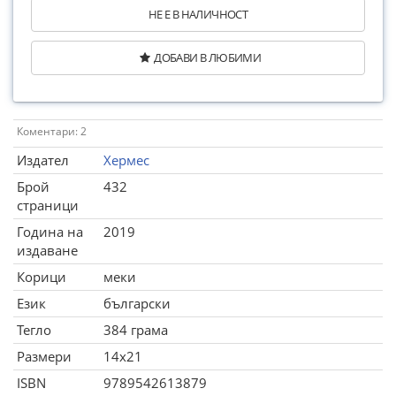
НЕ Е В НАЛИЧНОСТ
ДОБАВИ В ЛЮБИМИ
Коментари: 2
Издател
Хермес
Брой
432
страници
Година на
2019
издаване
Корици
меки
Език
български
Тегло
384 грама
Размери
14x21
ISBN
9789542613879