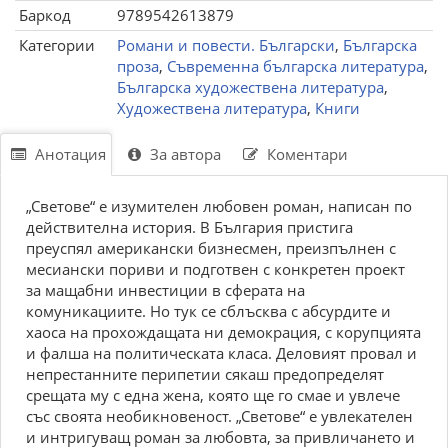
Баркод
9789542613879
Категории
Романи и повести. Български
,
Българска
проза
,
Съвременна българска литература
,
Българска художествена литература
,
Художествена литература
,
Книги
Анотация
За автора
Коментари
„Светове“ е изумителен любовен роман, написан по
действителна история. В България пристига
преуспял американски бизнесмен, преизпълнен с
месиански пориви и подготвен с конкретен проект
за мащабни инвестиции в сферата на
комуникациите. Но тук се сблъсква с абсурдите и
хаоса на прохождащата ни демокрация, с корупцията
и фалша на политическата класа. Деловият провал и
непрестанните перипетии сякаш предопределят
срещата му с една жена, която ще го смае и увлече
със своята необикновеност. „Светове“ е увлекателен
и интригуващ роман за любовта, за привличането и