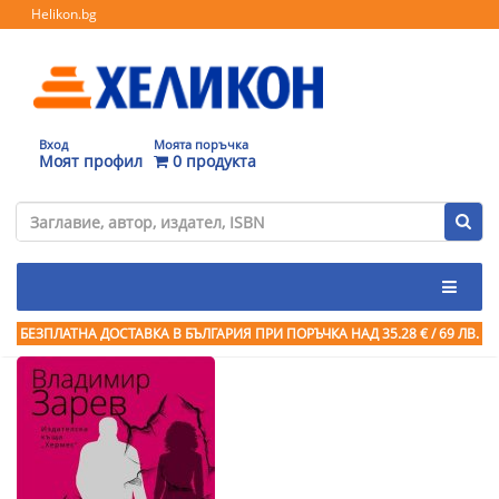
Helikon.bg
Вход
Моята поръчка
Моят профил
0 продукта
БЕЗПЛАТНА ДОСТАВКА В БЪЛГАРИЯ ПРИ ПОРЪЧКА
НАД 35.28 € / 69 ЛВ.