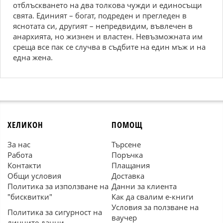
отблъскването на два толкова чужди и единосъщи
свята. Единият – богат, подреден и прегледен в
яснотата си, другият – непредвидим, въвлечен в
анархията, но жизнен и властен. Невъзможната им
среща все пак се случва в съдбите на един мъж и на
една жена.
ХЕЛИКОН
ПОМОЩ
За нас
Търсене
Работа
Поръчка
Контакти
Плащания
Общи условия
Доставка
Политика за използване на
Данни за клиента
"бисквитки"
Как да свалим е-книги
Условия за ползване на
Политика за сигурност на
ваучер
личните данни