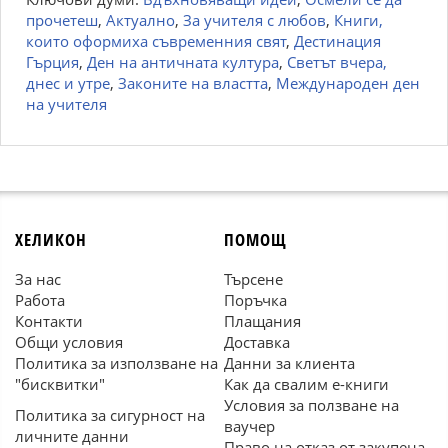
прочетеш
,
Актуално
,
За учителя с любов
,
Книги,
които оформиха съвременния свят
,
Дестинация
Гърция
,
Ден на античната култура
,
Светът вчера,
днес и утре
,
Законите на властта
,
Международен ден
на учителя
ХЕЛИКОН
ПОМОЩ
За нас
Търсене
Работа
Поръчка
Контакти
Плащания
Общи условия
Доставка
Политика за използване на
Данни за клиента
"бисквитки"
Как да свалим е-книги
Условия за ползване на
Политика за сигурност на
ваучер
личните данни
Право на отказ от закупена