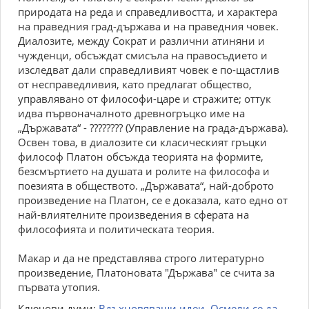
природата на реда и справедливостта, и характера
на праведния град-държава и на праведния човек.
Диалозите, между Сократ и различни атиняни и
чужденци, обсъждат смисъла на правосъдието и
изследват дали справедливият човек е по-щастлив
от несправедливия, като предлагат общество,
управлявано от философи-царе и стражите; оттук
идва първоначалното древногръцко име на
„Държавата“ - ???????? (Управление на града-държава).
Освен това, в диалозите си класическият гръцки
философ Платон обсъжда теорията на формите,
безсмъртието на душата и ролите на философа и
поезията в обществото. „Държавата“, най-доброто
произведение на Платон, се е доказала, като едно от
най-влиятелните произведения в сферата на
философията и политическата теория.
Макар и да не представлява строго литературно
произведение, Платоновата "Държава" се счита за
първата утопия.
Ключови думи:
Вдъхновяващи идеи
,
Осмели се да