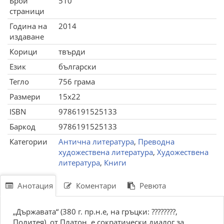
Брой
510
страници
Година на
2014
издаване
Корици
твърди
Език
български
Тегло
756 грама
Размери
15x22
ISBN
9786191525133
Баркод
9786191525133
Категории
Антична литература
,
Преводна
художествена литература
,
Художествена
литература
,
Книги
Анотация
Коментари
Ревюта
„Държавата“ (380 г. пр.н.е, на гръцки: ????????,
Политея), от Платон, е сократически диалог за