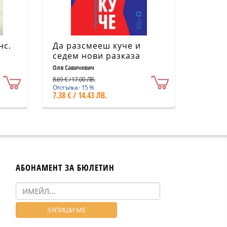
нс.
Да разсмееш куче и
седем нови разказа
Оля Савичевич
, Е.Г.
8.69 € / 17.00 ЛВ.
Отстъпка - 15 %
7.38 € / 14.43 ЛВ.
АБОНАМЕНТ ЗА БЮЛЕТИН