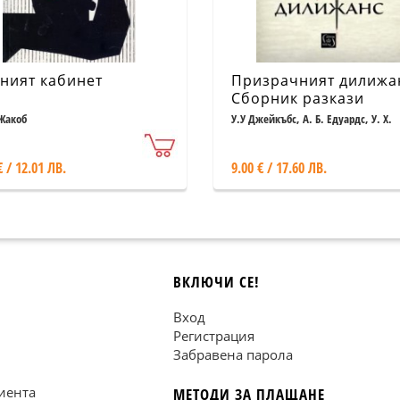
ният кабинет
Призрачният дилижа
Сборник разкази
Жакоб
У.У Джейкъбс, А. Б. Едуардс, У. Х.
Ходжсън, М.Р. Джеймс, Е.Ф. Бенсън
Суейн
€ / 12.01 ЛВ.
9.00 € / 17.60 ЛВ.
ВКЛЮЧИ СЕ!
Вход
Регистрация
Забравена парола
иента
МЕТОДИ ЗА ПЛАЩАНЕ