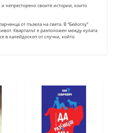
 и непресторено своите истории, които
рченца от пъзела на света. В “Бейоглу”
 живот. Кварталът е разположен между кулата
се в калейдоскоп от случки, който