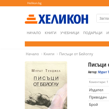
Helikon.bg
НАЧАЛО
КНИГИ
УЧЕБНИЦИ
ПОДАРЪЦИ
И
Начало
Книги
Писъци от Бейоглу
Писъци 
Автор:
Мурат 
Коментари: 1
Издател
Преводач
Брой