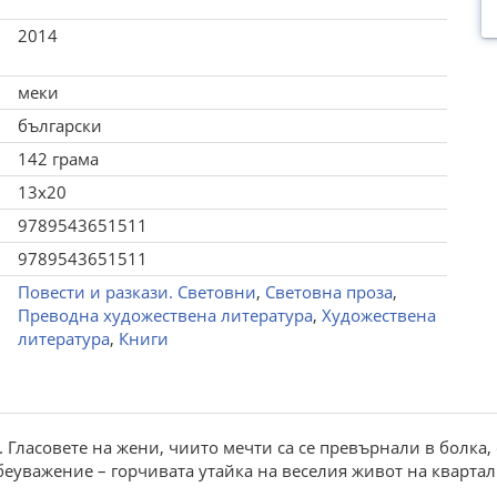
2014
меки
български
142 грама
13x20
9789543651511
9789543651511
Повести и разкази. Световни
,
Световна проза
,
Преводна художествена литература
,
Художествена
литература
,
Книги
. Гласовете на жени, чиито мечти са се превърнали в болка,
еуважение – горчивата утайка на веселия живот на квартал 