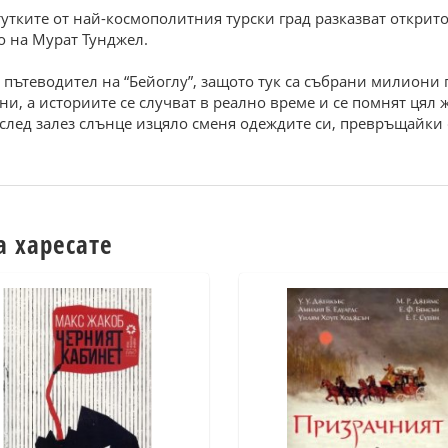
тките от най-космополитния турски град разказват открито
о на Мурат Тунджел.
пътеводител на “Бейоглу”, защото тук са събрани милиони па
ни, а историите се случват в реално време и се помнят цял
 след залез слънце изцяло сменя одеждите си, превръщайки 
а харесате