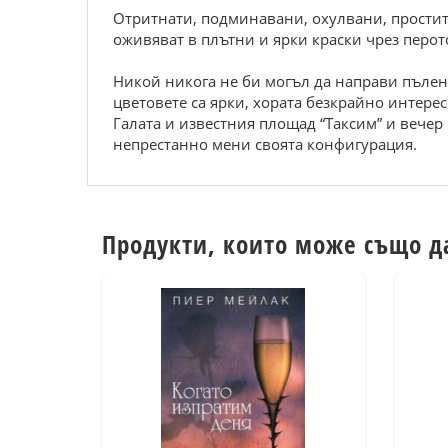
Отритнати, подминавани, охулвани, проститу
оживяват в плътни и ярки краски чрез перот
Никой никога не би могъл да направи пълен 
цветовете са ярки, хората безкрайно интерес
Галата и известния площад “Таксим” и вечер
непрестанно мени своята конфигурация.
Продукти, които може също д