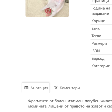
страници
Година на
издаване
Корици
Език
Тегло
Размери
ISBN
Баркод
Категории
Анотация
Коментари
Фрагменти от болен, излъган, погубен живот
момичета, лишени от правото на живот и себ