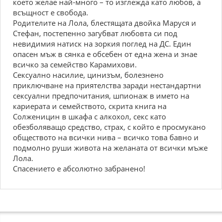
което желае най-много – то изглежда като любов, а
всъщност е свобода.
Родителите на Лола, блестящата двойка Маруся и
Стефан, постепенно загубват любовта си под
невидимия натиск на зоркия поглед на ДС. Един
опасен мъж в сянка е обсебен от една жена и знае
всичко за семейство Карамихови.
Сексуално насилие, цинизъм, болезнено
приключване на приятелства заради нестандартни
сексуални предпочитания, шпионаж в името на
кариерата и семейството, скрита книга на
Солженицин в шкафа с алкохол, секс като
обезболяващо средство, страх, с който е просмукано
обществото на всички нива – всичко това бавно и
подмолно руши живота на желаната от всички мъже
Лола.
Спасението е абсолютно забранено!