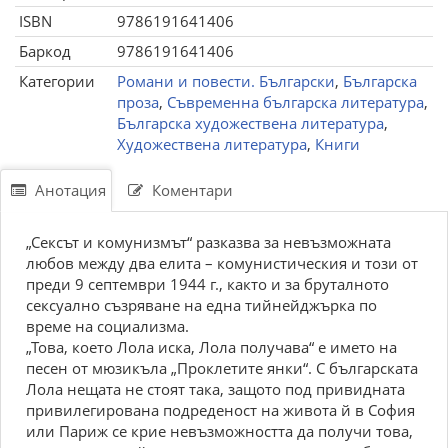
ISBN
9786191641406
Баркод
9786191641406
Категории
Романи и повести. Български
,
Българска
проза
,
Съвременна българска литература
,
Българска художествена литература
,
Художествена литература
,
Книги
Анотация
Коментари
„Сексът и комунизмът“ разказва за невъзможната
любов между два елита – комунистическия и този от
преди 9 септември 1944 г., както и за бруталното
сексуално съзряване на една тийнейджърка по
време на социализма.
„Това, което Лола иска, Лола получава“ е името на
песен от мюзикъла „Проклетите янки“. С българската
Лола нещата не стоят така, защото под привидната
привилегирована подреденост на живота й в София
или Париж се крие невъзможността да получи това,