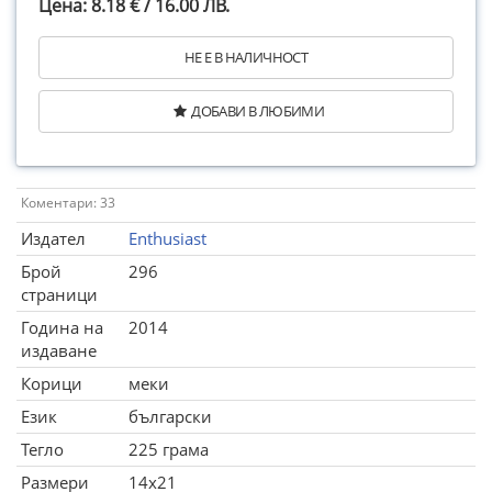
Цена: 8.18 € / 16.00 ЛВ.
НЕ Е В НАЛИЧНОСТ
ДОБАВИ В ЛЮБИМИ
Коментари: 33
Издател
Enthusiast
Брой
296
страници
Година на
2014
издаване
Корици
меки
Език
български
Тегло
225 грама
Размери
14x21