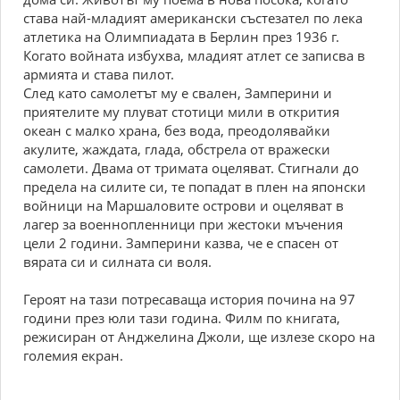
става най-младият американски състезател по лека
атлетика на Олимпиадата в Берлин през 1936 г.
Когато войната избухва, младият атлет се записва в
армията и става пилот.
След като самолетът му е свален, Замперини и
приятелите му плуват стотици мили в открития
океан с малко храна, без вода, преодолявайки
акулите, жаждата, глада, обстрела от вражески
самолети. Двама от тримата оцеляват. Стигнали до
предела на силите си, те попадат в плен на японски
войници на Маршаловите острови и оцеляват в
лагер за военнопленници при жестоки мъчения
цели 2 години. Замперини казва, че е спасен от
вярата си и силната си воля.
Героят на тази потресаваща история почина на 97
години през юли тази година. Филм по книгата,
режисиран от Анджелина Джоли, ще излезе скоро на
големия екран.