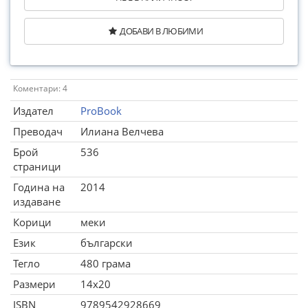
ДОБАВИ В ЛЮБИМИ
Коментари: 4
Издател
ProBook
Преводач
Илиана Велчева
Брой
536
страници
Година на
2014
издаване
Корици
меки
Език
български
Тегло
480 грама
Размери
14x20
ISBN
9789542928669