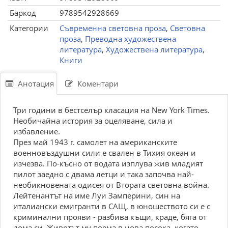
Баркод
9789542928669
Категории
Съвременна световна проза
,
Световна
проза
,
Преводна художествена
литература
,
Художествена литература
,
Книги
Анотация
Коментари
Три години в бестселър класация на New York Times.
Необичайна история за оцеляване, сила и
избавление.
През май 1943 г. самолет на американските
военновъздушни сили е свален в Тихия океан и
изчезва. По-късно от водата изплува жив младият
пилот заедно с двама летци и така започва най-
необикновената одисея от Втората световна война.
Лейтенантът на име Луи Замперини, син на
италиански емигранти в САЩ, в юношеството си е с
криминални прояви - разбива къщи, краде, бяга от
дома си. Животът му поема в нова посока, когато